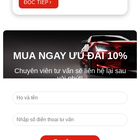
ĐỌC TIẾP
MUA NGAY ƯU ĐÃ
I
10%
Chuyên viên tư vấn sẽ liên hệ lại sau
vài phút!