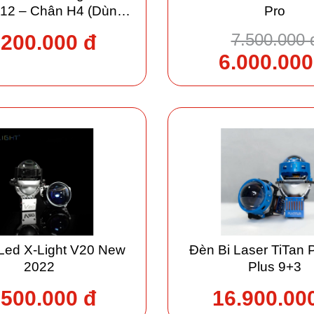
W12 – Chân H4 (Dùng
Pro
hung Cos/Pha)
7.500.000 
.200.000 đ
6.000.000
Led X-Light V20 New
Đèn Bi Laser TiTan 
2022
Plus 9+3
.500.000 đ
16.900.00