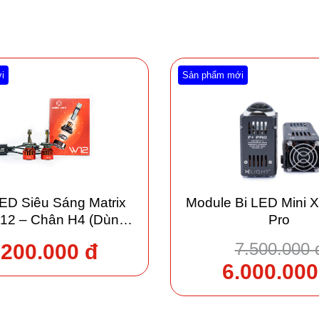
i
Sản phẩm mới
ED Siêu Sáng Matrix
Module Bi LED Mini X
W12 – Chân H4 (Dùng
Pro
hung Cos/Pha)
7.500.000 
.200.000 đ
6.000.000