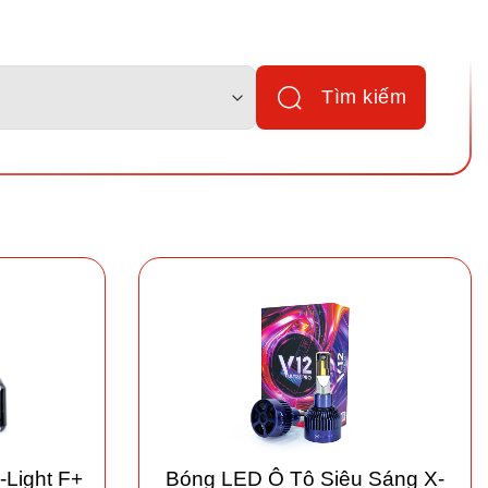
Tìm kiếm
-Light F+
Bóng LED Ô Tô Siêu Sáng X-