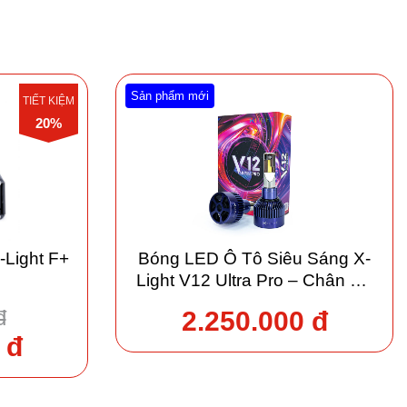
Sản phẩm mới
TIẾT KIỆM
20%
-Light F+
Bóng LED Ô Tô Siêu Sáng X-
Light V12 Ultra Pro – Chân H4
(Dùng chung cả Pha/Cos)
đ
2.250.000 đ
 đ