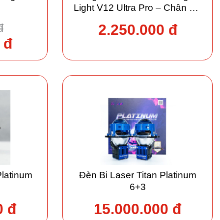
Light V12 Ultra Pro – Chân H4
(Dùng chung cả Pha/Cos)
đ
2.250.000 đ
 đ
Platinum
Đèn Bi Laser Titan Platinum
6+3
0 đ
15.000.000 đ