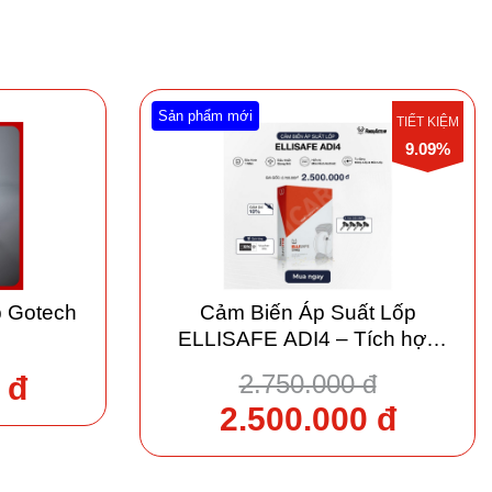
Sản phẩm mới
TIẾT KIỆM
9.09%
p Gotech
Cảm Biến Áp Suất Lốp
ELLISAFE ADI4 – Tích hợp
màn Andoird, kết nối USB
2.750.000 đ
 đ
2.500.000 đ