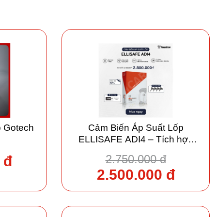
p Gotech
Cảm Biến Áp Suất Lốp
ELLISAFE ADI4 – Tích hợp
màn Andoird, kết nối USB
2.750.000 đ
 đ
2.500.000 đ