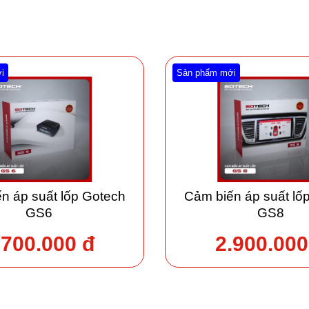
i
Sản phẩm mới
n áp suất lốp Gotech
Cảm biến áp suất lố
GS6
GS8
.700.000 đ
2.900.000