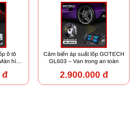
ốp ô tô
Cảm biến áp suất lốp GOTECH
àn hình
GL603 – Van trong an toàn
 đ
2.900.000 đ