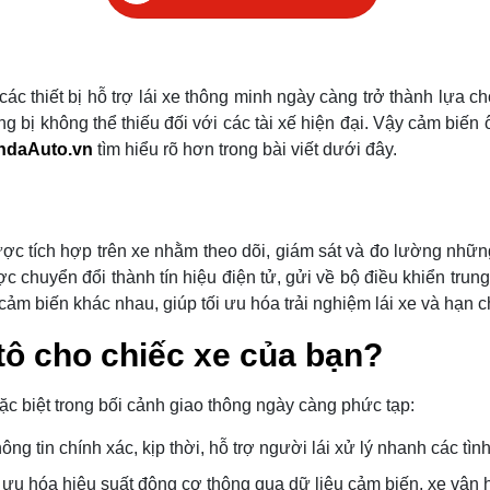
ác thiết bị hỗ trợ lái xe thông minh ngày càng trở thành lựa ch
g bị không thể thiếu đối với các tài xế hiện đại. Vậy cảm biến 
ndaAuto.vn
tìm hiểu rõ hơn trong bài viết dưới đây.
được tích hợp trên xe nhằm theo dõi, giám sát và đo lường nhữn
 chuyển đổi thành tín hiệu điện tử, gửi về bộ điều khiển trung
ảm biến khác nhau, giúp tối ưu hóa trải nghiệm lái xe và hạn chế
 tô cho chiếc xe của bạn?
 đặc biệt trong bối cảnh giao thông ngày càng phức tạp:
g tin chính xác, kịp thời, hỗ trợ người lái xử lý nhanh các tìn
 ưu hóa hiệu suất động cơ thông qua dữ liệu cảm biến, xe vận h