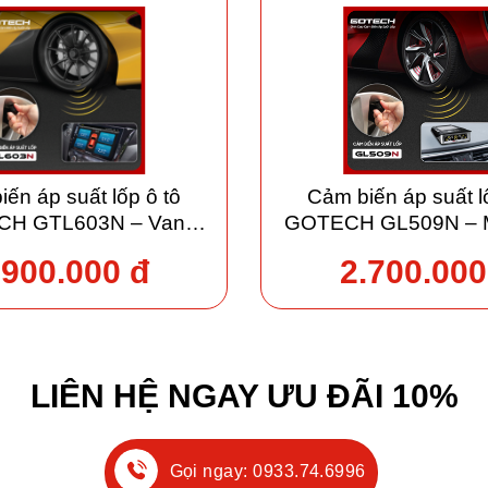
ến áp suất lốp ô tô
Cảm biến áp suất l
H GTL603N – Van
GOTECH GL509N – M
ngoài cao cấp
rời cao cấp
.900.000 đ
2.700.000
LIÊN HỆ NGAY ƯU ĐÃI 10%
Gọi ngay: 0933.74.6996