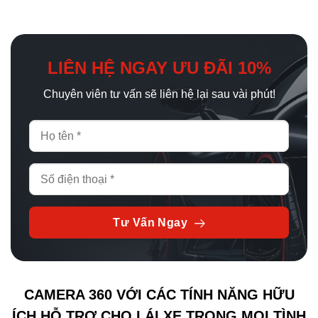
LIÊN HỆ NGAY ƯU ĐÃI 10%
Chuyên viên tư vấn sẽ liên hệ lại sau vài phút!
Tư Vấn Ngay
CAMERA 360 VỚI CÁC TÍNH NĂNG HỮU
ÍCH HỖ TRỢ CHO LÁI XE TRONG MỌI TÌNH