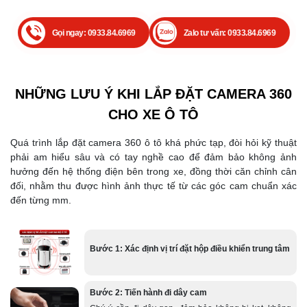
Gọi ngay: 0933.84.6969
Zalo tư vấn: 0933.84.6969
NHỮNG LƯU Ý KHI LẮP ĐẶT CAMERA 360
CHO XE Ô TÔ
Quá trình lắp đặt camera 360 ô tô khá phức tạp, đòi hỏi kỹ thuật
phải am hiểu sâu và có tay nghề cao để đảm bảo không ảnh
hưởng đến hệ thống điện bên trong xe, đồng thời căn chỉnh cân
đối, nhằm thu được hình ảnh thực tế từ các góc cam chuẩn xác
đến từng mm.
Bước 1: Xác định vị trí đặt hộp điều khiển trung tâm
Bước 2: Tiến hành đi dây cam