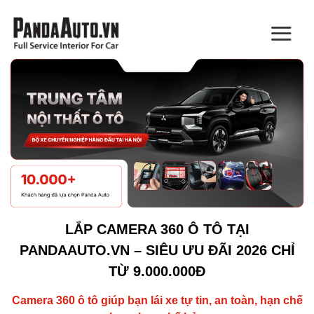
Bỏ
qua
nội
dung
LẮP CAMERA 360 Ô TÔ TẠI
PANDAAUTO.VN – SIÊU ƯU ĐÃI 2026 CHỈ
TỪ 9.000.000Đ
Camera 360 ô tô giúp bạn lái xe tự tin, an toàn, hạn chế