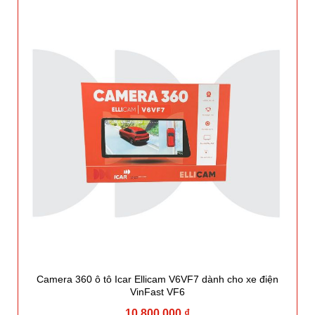
Camera 360 ô tô Icar Ellicam V6VF7 dành cho xe điện
VinFast VF6
10.800.000 ₫