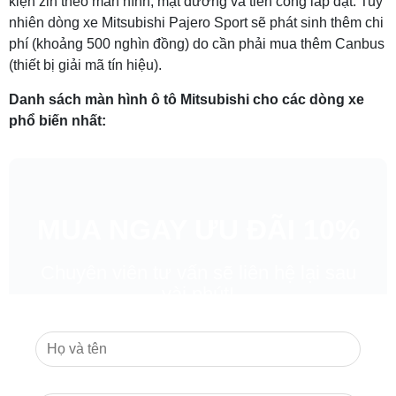
kiện zin theo màn hình, mặt dưỡng và tiền công lắp đặt. Tuy
nhiên dòng xe Mitsubishi
Pajero Sport
sẽ phát sinh thêm chi
phí (khoảng 500 nghìn đồng) do cần phải mua thêm Canbus
(thiết bị giải mã tín hiệu).
Danh sách màn hình ô tô Mitsubishi cho các dòng xe
phổ biến nhất:
MUA NGAY ƯU ĐÃ
I
10%
Chuyên viên tư vấn sẽ liên hệ lại sau
vài phút!