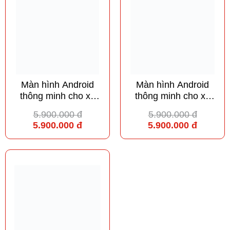
Màn hình Android
Màn hình Android
thông minh cho xe
thông minh cho xe
Mitsubishi Outlander
Mitsubishi Pajero
5.900.000 đ
5.900.000 đ
Sport
5.900.000 đ
5.900.000 đ