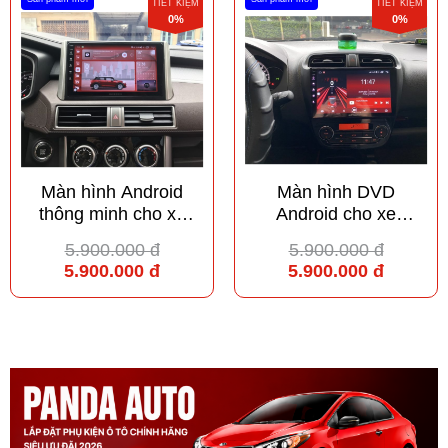
TIẾT KIỆM
TIẾT KIỆM
0%
0%
Màn hình Android
Màn hình DVD
thông minh cho xe
Android cho xe
Mitsubishi Xpander
Mitsubishi Attrage
5.900.000 đ
5.900.000 đ
5.900.000 đ
5.900.000 đ