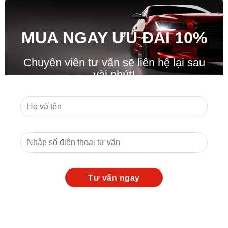
MUA NGAY ƯU ĐÃ
I
10%
Chuyên viên tư vấn sẽ liên hệ lại sau
vài phút!