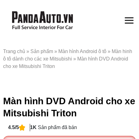
Bỏ
qua
nội
dung
Trang chủ
»
Sản phẩm
»
Màn hình Android ô tô
»
Màn hinh
ô tô dành cho các xe Mitsubishi
»
Màn hình DVD Android
cho xe Mitsubishi Triton
Màn hình DVD Android cho xe
Mitsubishi Triton
4.5/5
1K
Sản phẩm đã bán