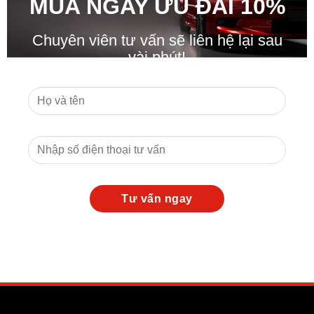
MUA NGAY ƯU ĐÃ
I
10%
Chuyên viên tư vấn sẽ liên hệ lại sau
vài phút!