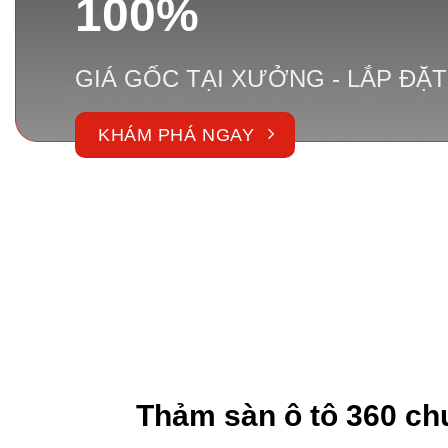
100%
GIÁ GỐC TẠI XƯỞNG - LẮP ĐẶT
KHÁM PHÁ NGAY
LOREM IPSUM DOLOR SIT AME
Thảm sàn ô tô 360 ch
LOREM IPSUM DOLOR SIT AME