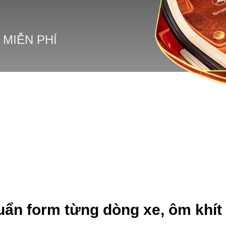
 MIỄN PHÍ
T...
uẩn form từng dòng xe, ôm khít 
T...