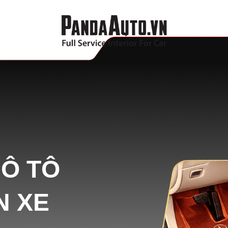
 Ô TÔ
N XE