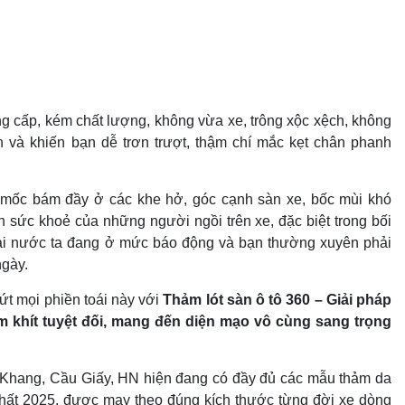
 cấp, kém chất lượng, không vừa xe, trông xộc xệch, không
 và khiến bạn dễ trơn trượt, thậm chí mắc kẹt chân phanh
 mốc bám đầy ở các khe hở, góc cạnh sàn xe, bốc mùi khó
n sức khoẻ của những người ngồi trên xe, đặc biệt trong bối
tại nước ta đang ở mức báo động và bạn thường xuyên phải
ngày.
ứt mọi phiền toái này với
Thảm lót sàn ô tô 360 – Giải pháp
 khít tuyệt đối, mang đến diện mạo vô cùng sang trọng
Khang, Cầu Giấy, HN hiện đang có đầy đủ các mẫu thảm da
nhất 2025, được may theo đúng kích thước từng đời xe dòng