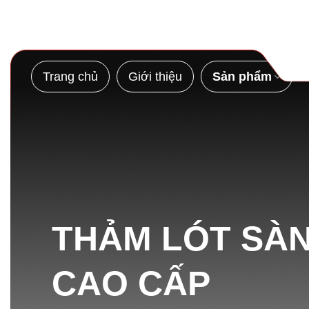
Bỏ
qua
nội
dung
Trang chủ
Giới thiệu
Sản phẩm
THẢM LÓT SÀN
CAO CẤP