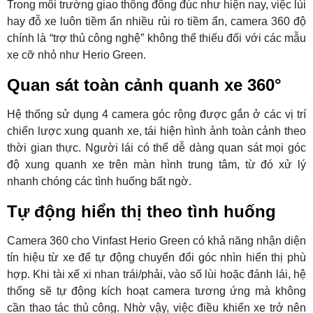
Trong môi trường giao thông đông đúc như hiện nay, việc lùi
hay đỗ xe luôn tiềm ẩn nhiều rủi ro tiềm ẩn, camera 360 độ
chính là “trợ thủ công nghệ” không thể thiếu đối với các mẫu
xe cỡ nhỏ như Herio Green.
Quan sát toàn cảnh quanh xe 360°
Hệ thống sử dụng 4 camera góc rộng được gắn ở các vị trí
chiến lược xung quanh xe, tái hiện hình ảnh toàn cảnh theo
thời gian thực. Người lái có thể dễ dàng quan sát mọi góc
độ xung quanh xe trên màn hình trung tâm, từ đó xử lý
nhanh chóng các tình huống bất ngờ.
Tự động hiển thị theo tình huống
Camera 360 cho Vinfast Herio Green có khả năng nhận diện
tín hiệu từ xe để tự động chuyển đổi góc nhìn hiển thị phù
hợp. Khi tài xế xi nhan trái/phải, vào số lùi hoặc đánh lái, hệ
thống sẽ tự động kích hoạt camera tương ứng mà không
cần thao tác thủ công. Nhờ vậy, việc điều khiển xe trở nên