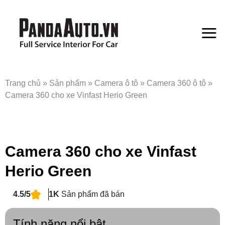
Bỏ
qua
nội
dung
Trang chủ
»
Sản phẩm
»
Camera ô tô
»
Camera 360 ô tô
»
Camera 360 cho xe Vinfast Herio Green
Camera 360 cho xe Vinfast
Herio Green
4.5/5
1K
Sản phẩm đã bán
Tính năng nổi bật