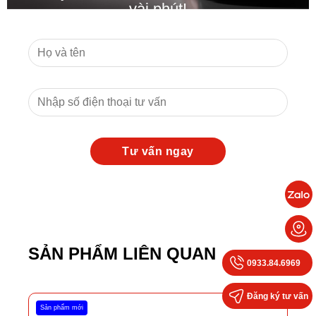
vài phút!
SẢN PHẨM LIÊN QUAN
0933.84.6969
Đăng ký tư vấn
Sản phẩm mới