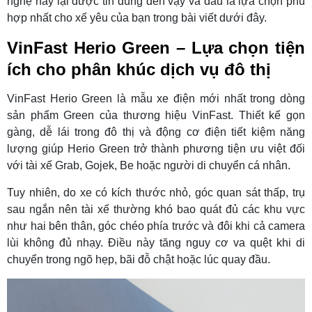
nghệ này lại được tin dùng đến vậy và đâu là lựa chọn phù
hợp nhất cho xế yêu của bạn trong bài viết dưới đây.
VinFast Herio Green – Lựa chọn tiện
ích cho phân khúc dịch vụ đô thị
VinFast Herio Green là mẫu xe điện mới nhất trong dòng
sản phẩm Green của thương hiệu VinFast. Thiết kế gọn
gàng, dễ lái trong đô thị và động cơ điện tiết kiệm năng
lượng giúp Herio Green trở thành phương tiện ưu việt đối
với tài xế Grab, Gojek, Be hoặc người di chuyển cá nhân.
Tuy nhiên, do xe có kích thước nhỏ, góc quan sát thấp, trụ
sau ngắn nên tài xế thường khó bao quát đủ các khu vực
như hai bên thân, góc chéo phía trước và đôi khi cả camera
lùi không đủ nhạy. Điều này tăng nguy cơ va quệt khi di
chuyển trong ngõ hẹp, bãi đỗ chật hoặc lúc quay đầu.