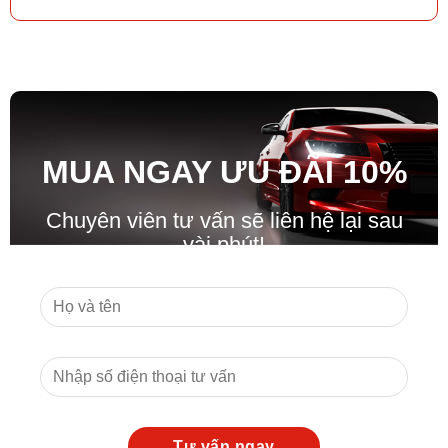
MUA NGAY ƯU ĐÃ
I
10%
Chuyên viên tư vấn sẽ liên hệ lại sau
vài phút!