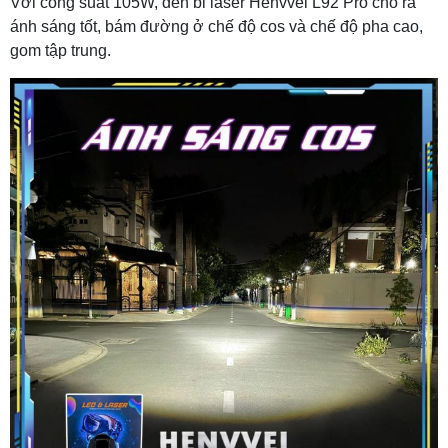
Với công suất 105W, đèn bi laser Henvvei L92 Pro cho ra
ánh sáng tốt, bám đường ở chế độ cos và chế độ pha cao,
gom tập trung.