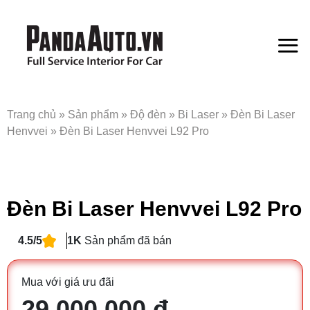
Bỏ
qua
nội
dung
Trang chủ
»
Sản phẩm
»
Độ đèn
»
Bi Laser
»
Đèn Bi Laser
Henvvei
»
Đèn Bi Laser Henvvei L92 Pro
Đèn Bi Laser Henvvei L92 Pro
4.5/5
1K
Sản phẩm đã bán
Mua với giá ưu đãi
29.000.000 đ