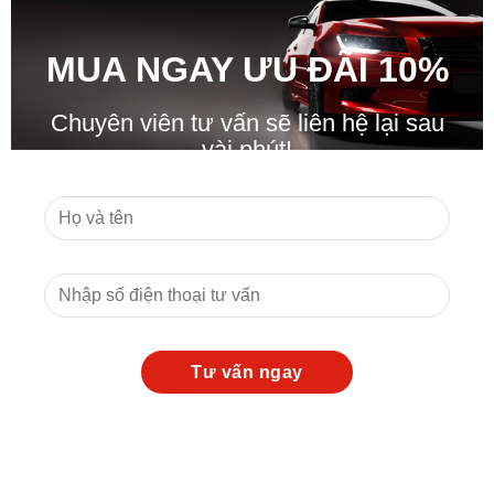
MUA NGAY ƯU ĐÃ
I
10%
Chuyên viên tư vấn sẽ liên hệ lại sau
vài phút!