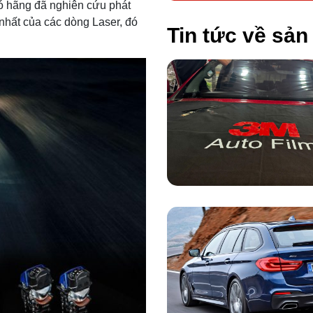
đó hãng đã nghiên cứu phát
 nhất của các dòng Laser, đó
Tin tức về sả