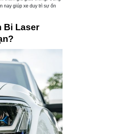
n nay giúp xe duy trì sự ổn
 Bi Laser
ạn?