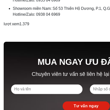
Hotline/Zalo: 0933 84 6969
Showroom miền Nam: Số 53 Thiên Hộ Dương, P.1, Q.Gò
Hotline/Zalo: 0938 04 6969
lượt xem
1.379
MUA NGAY ƯU Đ
Chuyên viên tư vấn sẽ liên hệ lại