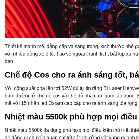
Thiết kế mạnh mẽ, đẳng cấp và sang trọng, kích thước nhỏ gọ
với nhiều dòng xe ô tô. Tạo vẻ ngoài thanh lịch, bắt kịp xu 
bạn
Chế độ Cos cho ra ánh sáng tốt, 
Với công suất pha lên tới 52W đủ tự tin rằng Bi Laser Henvve
bám đường ở chế độ cos và chế độ pha cao, gom tập trung. 
mẽ với 15 nhân led Osram cao cấp cho ra ánh sáng tỏa rộng 
Nhiệt màu 5500k phù hợp mọi điều k
Nhiệt màu 5500k đa dụng phù hợp mọi điều kiện thời tiết thi
dễ dàng di chuyển quan sát tốt các chướng vật xung quanh k