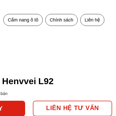
Cẩm nang ô tô
Chính sách
Liên hệ
 Henvvei L92
 bán
LIÊN HỆ TƯ VẤN
Y