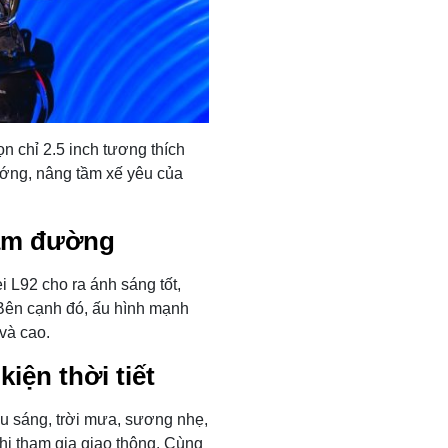
n chỉ 2.5 inch tương thích
hướng, nâng tầm xế yêu của
bám đường
i L92 cho ra ánh sáng tốt,
Bên cạnh đó, ấu hình mạnh
và cao.
iện thời tiết
ếu sáng, trời mưa, sương nhẹ,
hi tham gia giao thông. Cùng