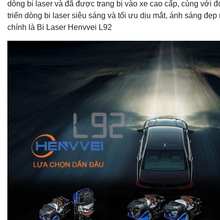
dòng bi laser và đã được trang bị vào xe cao cấp, cùng với 
triển dòng bi laser siêu sáng và tối ưu dịu mắt, ánh sáng đẹp
chính là Bi Laser Henvvei L92