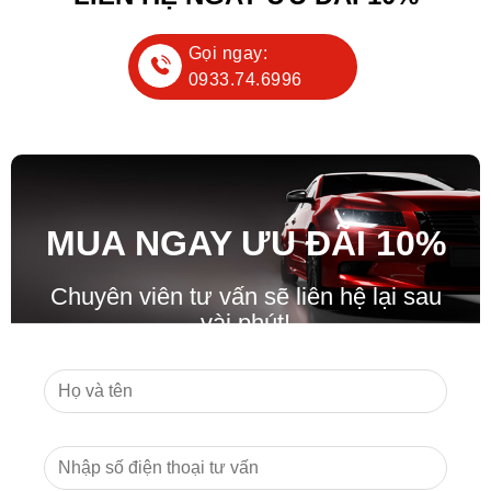
Gọi ngay:
0933.74.6996
MUA NGAY ƯU ĐÃ
I
10%
Chuyên viên tư vấn sẽ liên hệ lại sau
vài phút!