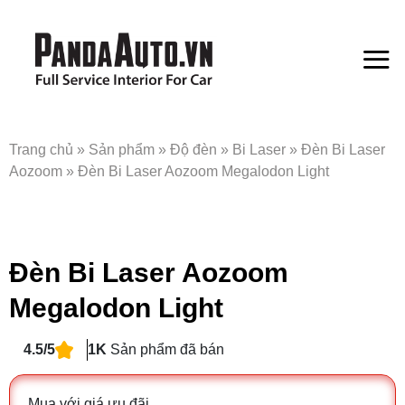
Bỏ
qua
nội
dung
Trang chủ
»
Sản phẩm
»
Độ đèn
»
Bi Laser
»
Đèn Bi Laser
Aozoom
»
Đèn Bi Laser Aozoom Megalodon Light
Đèn Bi Laser Aozoom
Megalodon Light
4.5/5
1K
Sản phẩm đã bán
Mua với giá ưu đãi