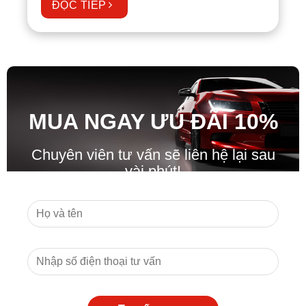
ĐỌC TIẾP
MUA NGAY ƯU ĐÃ
I
10%
Chuyên viên tư vấn sẽ liên hệ lại sau
vài phút!