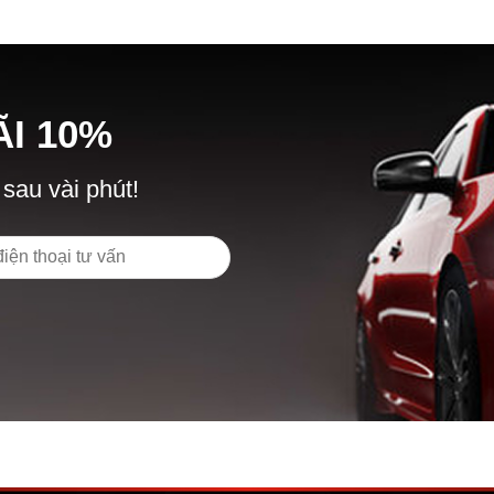
Ã
I
10%
 sau vài phút!