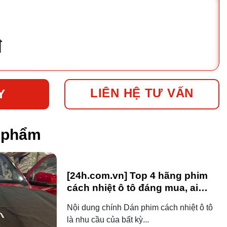
đ
LIÊN HỆ TƯ VẤN
Y
n phẩm
[24h.com.vn] Top 4 hãng phim
cách nhiệt ô tô đáng mua, ai
dùng ô tô cũng nên biết!
Nội dung chính Dán phim cách nhiệt ô tô
là nhu cầu của bất kỳ...