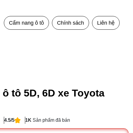
Cẩm nang ô tô
Chính sách
Liên hệ
 ô tô 5D, 6D xe Toyota
4.5/5
1K
Sản phẩm đã bán