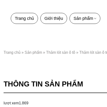
Bỏ
qua
nội
Trang chủ
Giới thiệu
Sản phẩm
dung
Trang chủ
»
Sản phẩm
»
Thảm lót sàn ô tô
»
Thảm lót sàn ô 
THÔNG TIN SẢN PHẨM
lượt xem
1.869