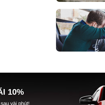
Ã
I
10%
 sau vài phút!