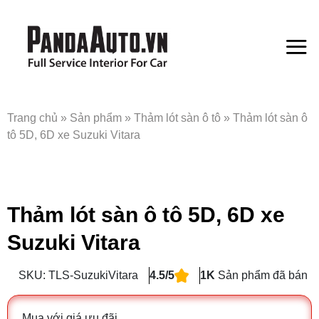
Bỏ
qua
nội
dung
Trang chủ
»
Sản phẩm
»
Thảm lót sàn ô tô
»
Thảm lót sàn ô
tô 5D, 6D xe Suzuki Vitara
Thảm lót sàn ô tô 5D, 6D xe
Suzuki Vitara
SKU: TLS-SuzukiVitara
4.5/5
1K
Sản phẩm đã bán
Mua với giá ưu đãi