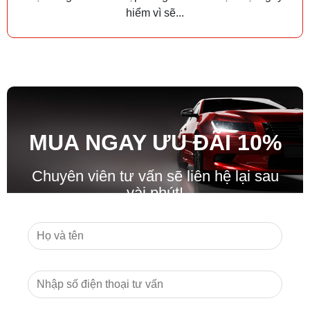
hiểm vì sẽ...
MUA NGAY ƯU ĐÃ
I
10%
Chuyên viên tư vấn sẽ liên hệ lại sau
vài phút!