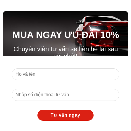
MUA NGAY ƯU ĐÃ
I
10%
Chuyên viên tư vấn sẽ liên hệ lại sau
vài phút!