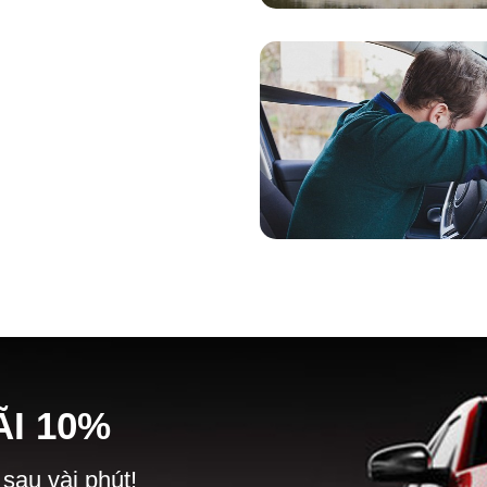
Ã
I
10%
 sau vài phút!