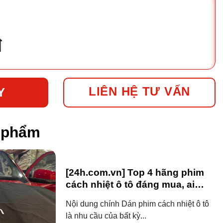
đ
LIÊN HỆ TƯ VẤN
Y
n phẩm
[24h.com.vn] Top 4 hãng phim
cách nhiệt ô tô đáng mua, ai
dùng ô tô cũng nên biết!
Nội dung chính Dán phim cách nhiệt ô tô
là nhu cầu của bất kỳ...