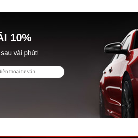
Ã
I
10%
 sau vài phút!