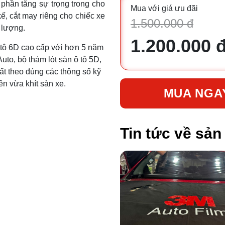
 phần tăng sự trọng trong cho
Mua với giá ưu đãi
kế, cắt may riêng cho chiếc xe
1.500.000 đ
 lượng.
1.200.000 
ô tô 6D cao cấp với hơn 5 năm
uto, bộ thảm lót sàn ô tô 5D,
t theo đúng các thông số kỹ
ên vừa khít sàn xe.
MUA NGA
Tin tức về sả