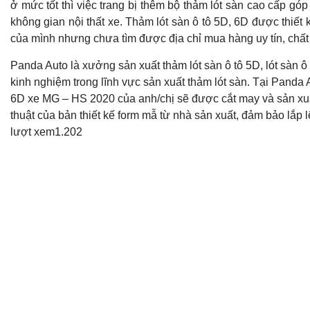
ở mức tốt thì việc trang bị thêm bộ thảm lót sàn cao cấp góp
không gian nội thất xe. Thảm lót sàn ô tô 5D, 6D được thiết 
của mình nhưng chưa tìm được địa chỉ mua hàng uy tín, chất
Panda Auto là xưởng sản xuất thảm lót sàn ô tô 5D, lót sàn 
kinh nghiệm trong lĩnh vực sản xuất thảm lót sàn. Tại Panda A
6D xe MG – HS 2020 của anh/chị sẽ được cắt may và sản xuấ
thuật của bản thiết kế form mẫ từ nhà sản xuất, đảm bảo lắp l
lượt xem
1.202