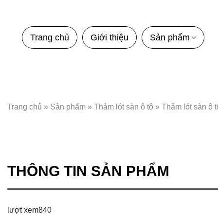
Bỏ
qua
nội
Trang chủ
Giới thiệu
Sản phẩm
dung
Trang chủ
»
Sản phẩm
»
Thảm lót sàn ô tô
»
Thảm lót sàn ô 
THÔNG TIN SẢN PHẨM
lượt xem
840