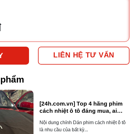
đ
LIÊN HỆ TƯ VẤN
Y
n phẩm
[24h.com.vn] Top 4 hãng phim
cách nhiệt ô tô đáng mua, ai
dùng ô tô cũng nên biết!
Nội dung chính Dán phim cách nhiệt ô tô
là nhu cầu của bất kỳ...