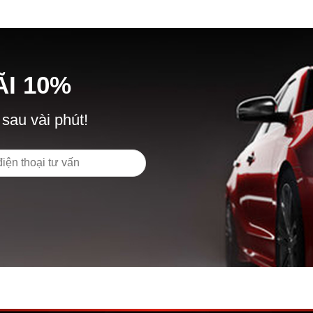
Ã
I
10%
 sau vài phút!