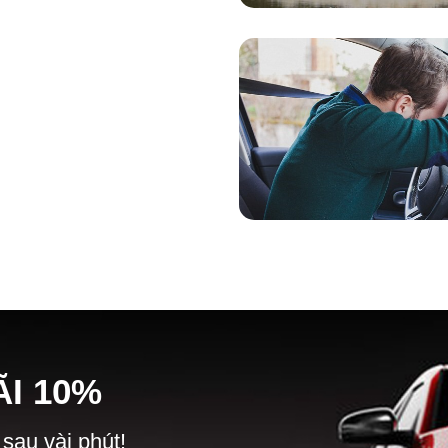
Ã
I
10%
 sau vài phút!