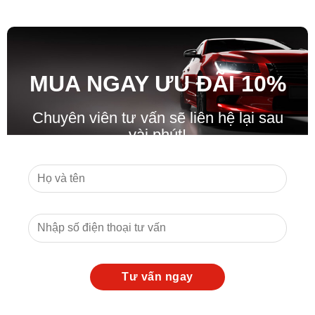
MUA NGAY ƯU ĐÃ
I
10%
Chuyên viên tư vấn sẽ liên hệ lại sau
vài phút!