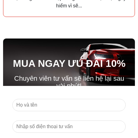
hiểm vì sẽ...
MUA NGAY ƯU ĐÃ
I
10%
Chuyên viên tư vấn sẽ liên hệ lại sau
vài phút!