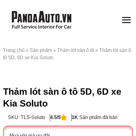
Bỏ
qua
nội
dung
Trang chủ
»
Sản phẩm
»
Thảm lót sàn ô tô
»
Thảm lót sàn ô
tô 5D, 6D xe Kia Soluto
Thảm lót sàn ô tô 5D, 6D xe
Kia Soluto
SKU: TLS-Soluto
4.5/5
1K
Sản phẩm đã bán
Mua với giá ưu đãi