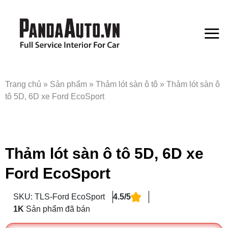
Bỏ
qua
nội
dung
Trang chủ
»
Sản phẩm
»
Thảm lót sàn ô tô
»
Thảm lót sàn ô
tô 5D, 6D xe Ford EcoSport
Thảm lót sàn ô tô 5D, 6D xe
Ford EcoSport
SKU: TLS-Ford EcoSport
4.5/5
1K
Sản phẩm đã bán