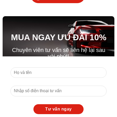
MUA NGAY ƯU ĐÃ
I
10%
Chuyên viên tư vấn sẽ liên hệ lại sau
vài phút!