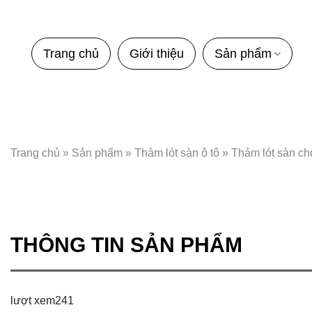
Bỏ
qua
nội
Trang chủ
Giới thiệu
Sản phẩm
dung
Trang chủ
»
Sản phẩm
»
Thảm lót sàn ô tô
»
Thảm lót sàn c
THÔNG TIN SẢN PHẨM
lượt xem
241