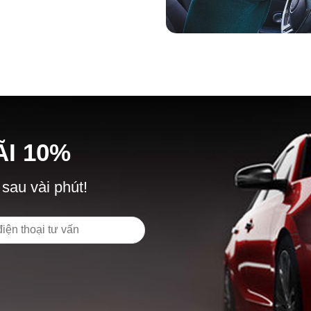
Ã
I
10%
 sau vài phút!