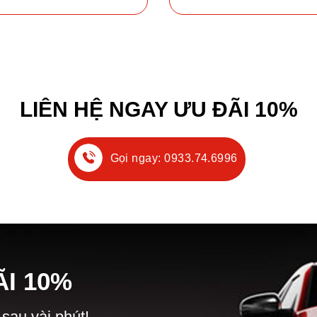
LIÊN HỆ NGAY ƯU ĐÃI 10%
Gọi ngay: 0933.74.6996
Ã
I
10%
 sau vài phút!