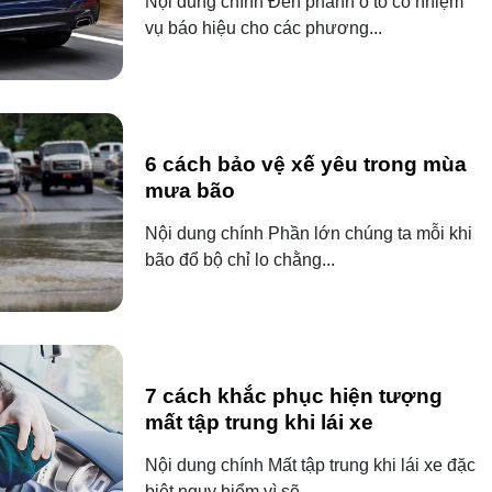
Nội dung chính Đèn phanh ô tô có nhiệm
vụ báo hiệu cho các phương...
6 cách bảo vệ xế yêu trong mùa
mưa bão
Nội dung chính Phần lớn chúng ta mỗi khi
bão đổ bộ chỉ lo chằng...
7 cách khắc phục hiện tượng
mất tập trung khi lái xe
Nội dung chính Mất tập trung khi lái xe đặc
biệt nguy hiểm vì sẽ...