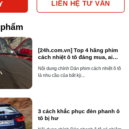
LIÊN HỆ TƯ VẤN
Y
n phẩm
[24h.com.vn] Top 4 hãng phim
cách nhiệt ô tô đáng mua, ai
dùng ô tô cũng nên biết!
Nội dung chính Dán phim cách nhiệt ô tô
là nhu cầu của bất kỳ...
3 cách khắc phục đèn phanh ô
tô bị hư