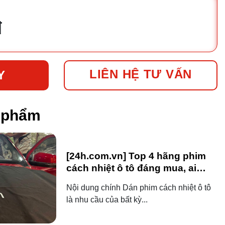
đ
LIÊN HỆ TƯ VẤN
Y
n phẩm
[24h.com.vn] Top 4 hãng phim
cách nhiệt ô tô đáng mua, ai
dùng ô tô cũng nên biết!
Nội dung chính Dán phim cách nhiệt ô tô
là nhu cầu của bất kỳ...