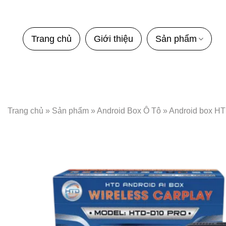
Bỏ
qua
nội
Trang chủ
Giới thiệu
Sản phẩm
dung
Trang chủ
»
Sản phẩm
»
Android Box Ô Tô
»
Android box H