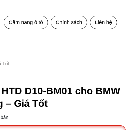
Cẩm nang ô tô
Chính sách
Liên hệ
 Tốt
x HTD D10-BM01 cho BMW
 – Giá Tốt
 bán