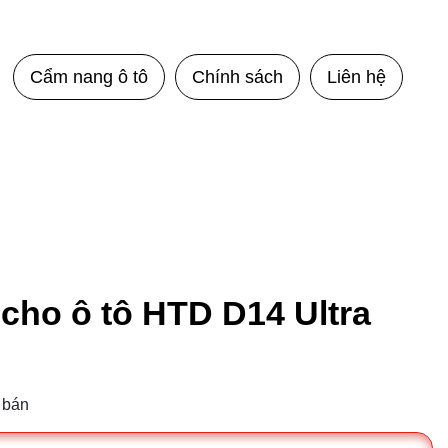
Cẩm nang ô tô
Chính sách
Liên hệ
cho ô tô HTD D14 Ultra
 bán