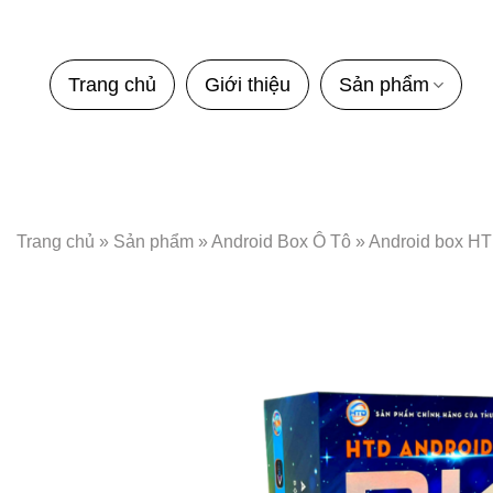
Bỏ
qua
nội
Trang chủ
Giới thiệu
Sản phẩm
dung
Trang chủ
»
Sản phẩm
»
Android Box Ô Tô
»
Android box H