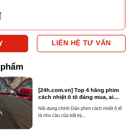
đ
LIÊN HỆ TƯ VẤN
Y
n phẩm
[24h.com.vn] Top 4 hãng phim
cách nhiệt ô tô đáng mua, ai
dùng ô tô cũng nên biết!
Nội dung chính Dán phim cách nhiệt ô tô
là nhu cầu của bất kỳ...