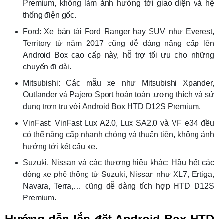
Premium, không làm ảnh hưởng tới giao diện và hệ
thống điện gốc.
Ford: Xe bán tải Ford Ranger hay SUV như Everest,
Territory từ năm 2017 cũng dễ dàng nâng cấp lên
Android Box cao cấp này, hỗ trợ tối ưu cho những
chuyến đi dài.
Mitsubishi: Các mẫu xe như Mitsubishi Xpander,
Outlander và Pajero Sport hoàn toàn tương thích và sử
dụng trơn tru với Android Box HTD D12S Premium.
VinFast: VinFast Lux A2.0, Lux SA2.0 và VF e34 đều
có thể nâng cấp nhanh chóng và thuận tiện, không ảnh
hưởng tới kết cấu xe.
Suzuki, Nissan và các thương hiệu khác: Hầu hết các
dòng xe phổ thông từ Suzuki, Nissan như XL7, Ertiga,
Navara, Terra,… cũng dễ dàng tích hợp HTD D12S
Premium.
Hướng dẫn lắp đặt Android Box HTD