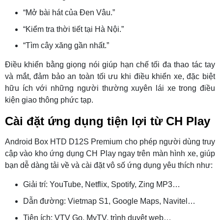
“Mở bài hát của Đen Vâu.”
“Kiểm tra thời tiết tại Hà Nội.”
“Tìm cây xăng gần nhất.”
Điều khiển bằng giọng nói giúp hạn chế tối đa thao tác tay
và mắt, đảm bảo an toàn tối ưu khi điều khiển xe, đặc biệt
hữu ích với những người thường xuyên lái xe trong điều
kiện giao thông phức tạp.
Cài đặt ứng dụng tiện lợi từ CH Play
Android Box HTD D12S Premium cho phép người dùng truy
cập vào kho ứng dụng CH Play ngay trên màn hình xe, giúp
bạn dễ dàng tải về và cài đặt vô số ứng dụng yêu thích như:
Giải trí: YouTube, Netflix, Spotify, Zing MP3…
Dẫn đường: Vietmap S1, Google Maps, Navitel…
Tiện ích: VTV Go, MyTV, trình duyệt web…