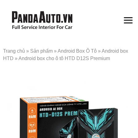
Bỏ
qua
nội
dung
Trang chủ
»
Sản phẩm
»
Android Box Ô Tô
»
Android box
HTD
»
Android box cho ô tô HTD D12S Premium