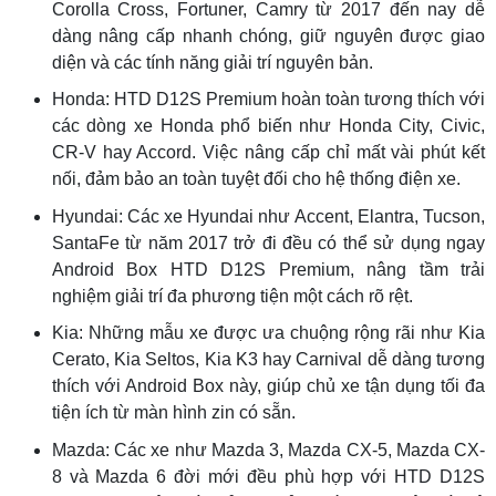
Corolla Cross, Fortuner, Camry từ 2017 đến nay dễ
dàng nâng cấp nhanh chóng, giữ nguyên được giao
diện và các tính năng giải trí nguyên bản.
Honda: HTD D12S Premium hoàn toàn tương thích với
các dòng xe Honda phổ biến như Honda City, Civic,
CR-V hay Accord. Việc nâng cấp chỉ mất vài phút kết
nối, đảm bảo an toàn tuyệt đối cho hệ thống điện xe.
Hyundai: Các xe Hyundai như Accent, Elantra, Tucson,
SantaFe từ năm 2017 trở đi đều có thể sử dụng ngay
Android Box HTD D12S Premium, nâng tầm trải
nghiệm giải trí đa phương tiện một cách rõ rệt.
Kia: Những mẫu xe được ưa chuộng rộng rãi như Kia
Cerato, Kia Seltos, Kia K3 hay Carnival dễ dàng tương
thích với Android Box này, giúp chủ xe tận dụng tối đa
tiện ích từ màn hình zin có sẵn.
Mazda: Các xe như Mazda 3, Mazda CX-5, Mazda CX-
8 và Mazda 6 đời mới đều phù hợp với HTD D12S