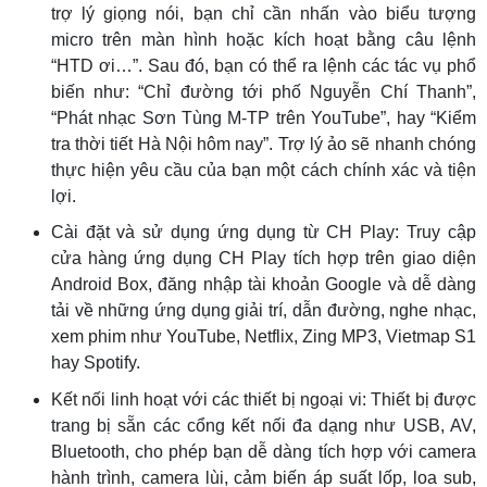
trợ lý giọng nói, bạn chỉ cần nhấn vào biểu tượng
micro trên màn hình hoặc kích hoạt bằng câu lệnh
“HTD ơi…”. Sau đó, bạn có thể ra lệnh các tác vụ phổ
biến như: “Chỉ đường tới phố Nguyễn Chí Thanh”,
“Phát nhạc Sơn Tùng M-TP trên YouTube”, hay “Kiểm
tra thời tiết Hà Nội hôm nay”. Trợ lý ảo sẽ nhanh chóng
thực hiện yêu cầu của bạn một cách chính xác và tiện
lợi.
Cài đặt và sử dụng ứng dụng từ CH Play: Truy cập
cửa hàng ứng dụng CH Play tích hợp trên giao diện
Android Box, đăng nhập tài khoản Google và dễ dàng
tải về những ứng dụng giải trí, dẫn đường, nghe nhạc,
xem phim như YouTube, Netflix, Zing MP3, Vietmap S1
hay Spotify.
Kết nối linh hoạt với các thiết bị ngoại vi: Thiết bị được
trang bị sẵn các cổng kết nối đa dạng như USB, AV,
Bluetooth, cho phép bạn dễ dàng tích hợp với camera
hành trình, camera lùi, cảm biến áp suất lốp, loa sub,