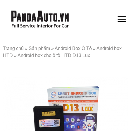
Bỏ
qua
nội
dung
Trang chủ
»
Sản phẩm
»
Android Box Ô Tô
»
Android box
HTD
»
Android box cho ô tô HTD D13 Lux