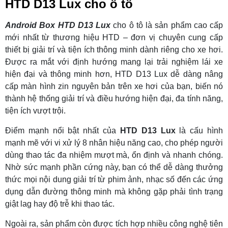
HTD D13 Lux cho ô tô
Android Box HTD D13 Lux
cho ô tô là sản phẩm cao cấp
mới nhất từ thương hiệu HTD – đơn vị chuyên cung cấp
thiết bị giải trí và tiện ích thông minh dành riêng cho xe hơi.
Được ra mắt với định hướng mang lại trải nghiệm lái xe
hiện đại và thông minh hơn, HTD D13 Lux dễ dàng nâng
cấp màn hình zin nguyên bản trên xe hơi của bạn, biến nó
thành hệ thống giải trí và điều hướng hiện đại, đa tính năng,
tiện ích vượt trội.
Điểm mạnh nổi bật nhất của
HTD D13 Lux
là cấu hình
mạnh mẽ với vi xử lý 8 nhân hiệu năng cao, cho phép người
dùng thao tác đa nhiệm mượt mà, ổn định và nhanh chóng.
Nhờ sức mạnh phần cứng này, bạn có thể dễ dàng thưởng
thức mọi nội dung giải trí từ phim ảnh, nhạc số đến các ứng
dụng dẫn đường thông minh mà không gặp phải tình trạng
giật lag hay độ trễ khi thao tác.
Ngoài ra, sản phẩm còn được tích hợp nhiều công nghệ tiên