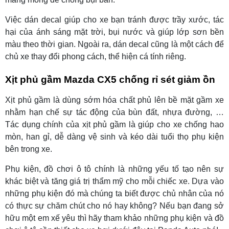
Việc dán decal giúp cho xe bạn tránh được trầy xước, tác
hại của ánh sáng mặt trời, bụi nước và giúp lớp sơn bền
màu theo thời gian. Ngoài ra, dán decal cũng là một cách để
chủ xe thay đổi phong cách, thể hiện cá tính riêng.
Xịt phủ gầm Mazda CX5 chống rỉ sét giảm ồn
Xịt phủ gầm là dùng sớm hóa chất phủ lên bề mặt gầm xe
nhằm hạn chế sự tác động của bùn đất, nhựa đường, …
Tác dụng chính của xịt phủ gầm là giúp cho xe chống hao
mòn, han gỉ, dễ dàng vệ sinh và kéo dài tuổi thọ phụ kiện
bên trong xe.
Phụ kiện, đồ chơi ô tô chính là những yếu tố tạo nên sự
khác biệt và tăng giá trị thẩm mỹ cho mỗi chiếc xe. Dựa vào
những phụ kiện đó mà chúng ta biết được chủ nhân của nó
có thực sự chăm chút cho nó hay không? Nếu bạn đang sở
hữu một em xế yêu thì hãy tham khảo những phụ kiện và đồ