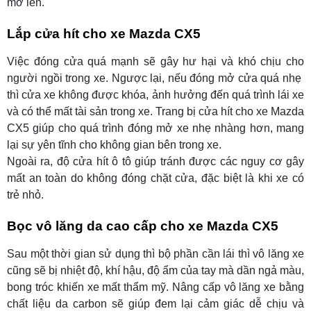
mở lên.
Lắp cửa hít cho xe Mazda CX5
Việc đóng cửa quá mạnh sẽ gây hư hại và khó chịu cho
người ngồi trong xe. Ngược lại, nếu đóng mở cửa quá nhẹ
thì cửa xe không được khóa, ảnh hưởng đến quá trình lái xe
và có thể mất tài sản trong xe. Trang bị cửa hít cho xe Mazda
CX5 giúp cho quá trình đóng mở xe nhẹ nhàng hơn, mang
lại sự yên tĩnh cho không gian bên trong xe.
Ngoài ra,
độ cửa hít ô tô giúp tránh được các nguy cơ gây
mất an toàn do không đóng chặt cửa, đặc biệt là khi xe có
trẻ nhỏ.
Bọc vô lăng da cao cấp cho xe Mazda CX5
Sau một thời gian sử dụng thì bộ phần cần lái thì vô lăng xe
cũng sẽ bị nhiệt độ, khí hậu, độ ẩm của tay mà dần ngả màu,
bong tróc khiến xe mất thẩm mỹ. Nâng cấp vô lăng xe bằng
chất liệu da carbon sẽ giúp đem lại cảm giác dễ chịu và