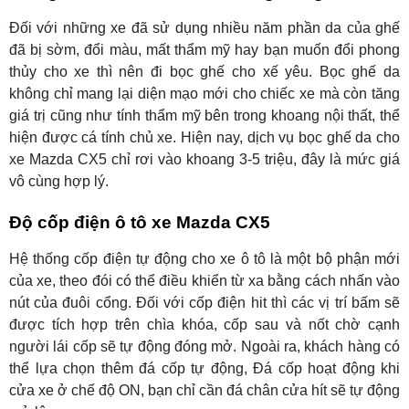
Đối với những xe đã sử dụng nhiều năm phần da của ghế
đã bị sờm, đổi màu, mất thẩm mỹ hay bạn muốn đổi phong
thủy cho xe thì nên đi bọc ghế cho xế yêu. Bọc ghế da
không chỉ mang lại diện mạo mới cho chiếc xe mà còn tăng
giá trị cũng như tính thẩm mỹ bên trong khoang nội thất, thể
hiện được cá tính chủ xe. Hiện nay, dịch vụ bọc ghế da cho
xe Mazda CX5 chỉ rơi vào khoang 3-5 triệu, đây là mức giá
vô cùng hợp lý.
Độ cốp điện ô tô xe Mazda CX5
Hệ thống cốp điện tự động cho xe ô tô là một bộ phận mới
của xe, theo đói có thể điều khiển từ xa bằng cách nhấn vào
nút của đuôi cổng. Đối với cốp điện hit thì các vị trí bấm sẽ
được tích hợp trên chìa khóa, cốp sau và nốt chờ cạnh
người lái cốp sẽ tự động đóng mở. Ngoài ra, khách hàng có
thể lựa chọn thêm đá cốp tự động, Đá cốp hoạt động khi
cửa xe ở chế độ ON, bạn chỉ cần đá chân cửa hít sẽ tự động