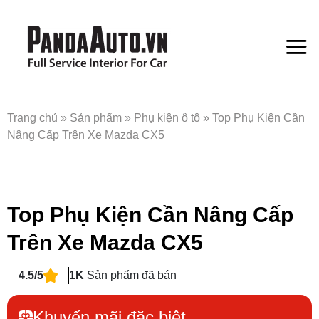
Bỏ
qua
nội
dung
Trang chủ
»
Sản phẩm
»
Phụ kiện ô tô
»
Top Phụ Kiện Cần
Nâng Cấp Trên Xe Mazda CX5
Top Phụ Kiện Cần Nâng Cấp
Trên Xe Mazda CX5
4.5/5
1K
Sản phẩm đã bán
Khuyến mãi đặc biệt