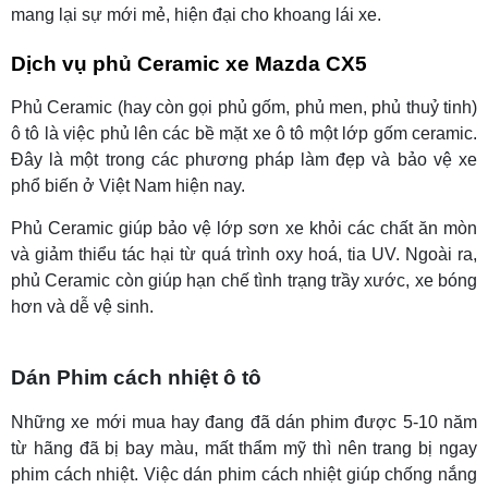
mang lại sự mới mẻ, hiện đại cho khoang lái xe.
Dịch vụ phủ Ceramic xe Mazda CX5
Phủ Ceramic (hay còn gọi phủ gốm, phủ men, phủ thuỷ tinh)
ô tô là việc phủ lên các bề mặt xe ô tô một lớp gốm ceramic.
Đây là một trong các phương pháp làm đẹp và bảo vệ xe
phổ biến ở Việt Nam hiện nay.
Phủ Ceramic giúp bảo vệ lớp sơn xe khỏi các chất ăn mòn
và giảm thiểu tác hại từ quá trình oxy hoá, tia UV. Ngoài ra,
phủ Ceramic còn giúp hạn chế tình trạng trầy xước, xe bóng
hơn và dễ vệ sinh.
Dán
Phim cách nhiệt ô tô
Những xe mới mua hay đang đã dán phim được 5-10 năm
từ hãng đã bị bay màu, mất thẩm mỹ thì nên trang bị ngay
phim cách nhiệt. Việc dán phim cách nhiệt giúp chống nắng