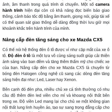
ảnh, âm thanh trong quá trình di chuyển. Một số
c
amera
hành trình
hiện đại còn có khả năng đọc biến báo giao
thông, cảnh báo tốc độ bằng âm thanh, giọng nói, giúp tài xế
có thể quan sát giao thông dễ dàng đồng thời lưu giữ mọi
khoảnh khắc trên hành trình của mình.
Nâng cấp đèn tăng sáng cho xe Mazda CX5
Có thể nói hệ thống đèn ô tô được ví như cặp mắt của xe ô
tô.
Đ
ộ đèn ô tô
là một lựa vô cùng sáng suốt giúp cải thiện
ánh sáng vào ban đêm và tăng thêm thẩm mỹ cho chiếc xe
của bạn. Nâng cấp đèn cho xe Mazda CX5 là chuyển từ
bóng đèn Halogen công nghệ cũ sang các dòng đèn tăng
sáng hiện đại như: Led, Laser hay Xenon.
Bên cạnh đó đèn pha, nhiều chủ xe cá tính thường có nhu
cầu độ thêm đèn led viền cho mí và khoang nội thất bên
trong xe. Độ viền Led mang lại cho chủ xe một không gian
nội thất lung linh huyền áo, tạo sự sang trọng đẳng cấp cho