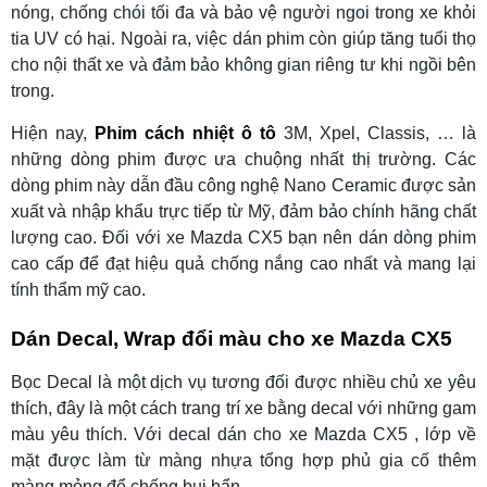
nóng, chống chói tối đa và bảo vệ người ngoi trong xe khỏi
tia UV có hại. Ngoài ra, việc dán phim còn giúp tăng tuổi thọ
cho nội thất xe và đảm bảo không gian riêng tư khi ngồi bên
trong.
Hiện nay,
Phim cách nhiệt ô tô
3M, Xpel, Classis, … là
những dòng phim được ưa chuộng nhất thị trường. Các
dòng phim này dẫn đầu công nghệ Nano Ceramic được sản
xuất và nhập khẩu trực tiếp từ Mỹ, đảm bảo chính hãng chất
lượng cao. Đối với xe Mazda CX5 bạn nên dán dòng phim
cao cấp để đạt hiệu quả chống nắng cao nhất và mang lại
tính thẩm mỹ cao.
Dán Decal, Wrap đổi màu cho xe Mazda CX5
Bọc Decal là một dịch vụ tương đối được nhiều chủ xe yêu
thích, đây là một cách trang trí xe bằng decal với những gam
màu yêu thích. Với decal dán cho xe Mazda CX5 , lớp về
mặt được làm từ màng nhựa tổng hợp phủ gia cố thêm
màng mỏng để chống bụi bẩn.