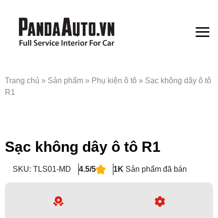
Bỏ
qua
nội
dung
Trang chủ
»
Sản phẩm
»
Phụ kiện ô tô
»
Sạc không dây ô tô
R1
Sạc không dây ô tô R1
SKU: TLS01-MD
4.5/5
1K
Sản phẩm đã bán