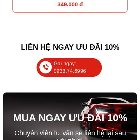
349.000 đ
LIÊN HỆ NGAY ƯU ĐÃI 10%
Gọi ngay:
0933.74.6996
MUA NGAY ƯU ĐÃ
I
10%
Chuyên viên tư vấn sẽ liên hệ lại sau