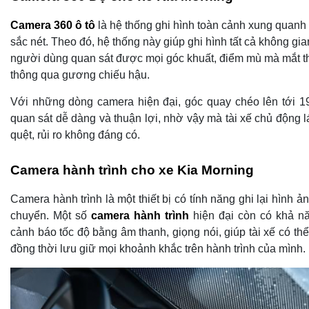
Camera 360 ô tô
là hệ thống ghi hình toàn cảnh xung quanh
sắc nét. Theo đó, hệ thống này giúp ghi hình tất cả không g
người dùng quan sát được mọi góc khuất, điểm mù mà mắt t
thông qua gương chiếu hậu.
Với những dòng camera hiện đại, góc quay chéo lên tới 1
quan sát dễ dàng và thuận lợi, nhờ vậy mà tài xế chủ động 
quệt, rủi ro không đáng có.
Camera hành trình cho xe Kia Morning
Camera hành trình là một thiết bị có tính năng ghi lại hình ản
chuyển. Một số
c
amera hành trình
hiện đại còn có khả nă
cảnh báo tốc độ bằng âm thanh, giọng nói, giúp tài xế có th
đồng thời lưu giữ mọi khoảnh khắc trên hành trình của mình.