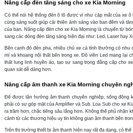
Nâng cấp đèn tăng sáng cho xe Kia Morning
Có thể nói hệ thống đèn ô tô được ví như cặp mắt của xe ô 
cùng sáng suốt giúp cải thiện ánh sáng vào ban đêm và tă
của bạn. Nâng cấp đèn cho xe Kia Morning là chuyển từ b
sang các dòng đèn tăng sáng hiện đại như: Led, Laser hay 
Bên cạnh đó đèn pha, nhiều chủ xe cá tính thường có nhu 
mí và khoang nội thất bên trong xe. Độ viền Led mang lại c
thất lung linh huyền áo, tạo sự sang trọng đẳng cấp cho xe
quan sát dễ dàng hơn.
Nâng cấp âm thanh xe Kia Morning chuyên ng
Để được tận hưởng âm thanh chuyên nghiệp, sống động khi
phải có sự góp mặt của Amplifier và Sub. Loa Sub cho xe Ki
ra trầm hơn, chắc tiếng sâu lắng hơn. Không thể phủ nhận k
cánh từ các thương hiệu uy tín không gian âm thanh bên trong
Trên thị trường thiết bị âm thanh hiện nay rất đa dạng, có t