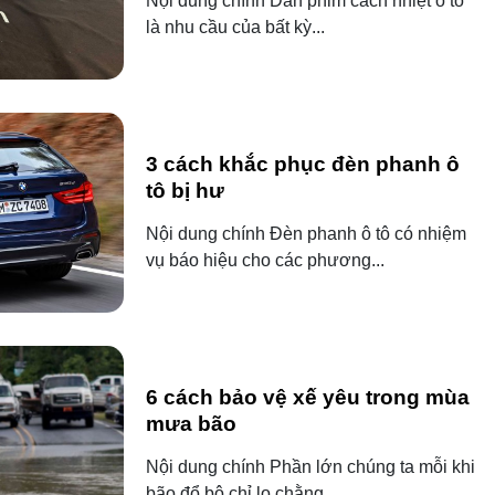
Nội dung chính Dán phim cách nhiệt ô tô
là nhu cầu của bất kỳ...
3 cách khắc phục đèn phanh ô
tô bị hư
Nội dung chính Đèn phanh ô tô có nhiệm
vụ báo hiệu cho các phương...
6 cách bảo vệ xế yêu trong mùa
mưa bão
Nội dung chính Phần lớn chúng ta mỗi khi
bão đổ bộ chỉ lo chằng...