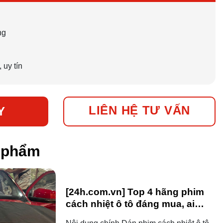
ng
 uy tín
LIÊN HỆ TƯ VẤN
Y
n phẩm
[24h.com.vn] Top 4 hãng phim
cách nhiệt ô tô đáng mua, ai
dùng ô tô cũng nên biết!