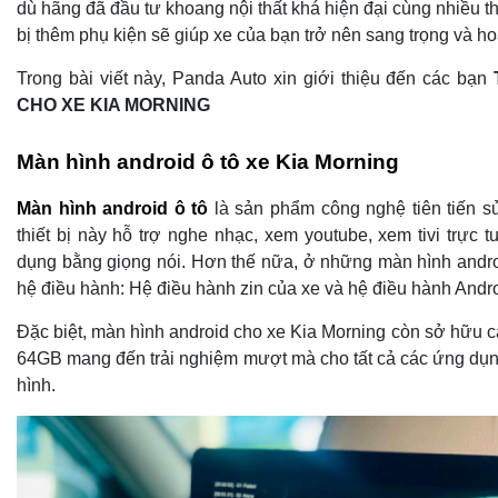
dù hãng đã đầu tư khoang nội thất khá hiện đại cùng nhiều th
bị thêm phụ kiện sẽ giúp xe của bạn trở nên sang trọng và h
Trong bài viết này, Panda Auto xin giới thiệu đến các bạn
CHO XE KIA MORNING
Màn hình android ô tô xe Kia Morning
Màn hình android ô tô
là sản phẩm công nghệ tiên tiến sử
thiết bị này hỗ trợ nghe nhạc, xem youtube, xem tivi trực
dụng bằng giọng nói. Hơn thế nữa, ở những màn hình andro
hệ điều hành: Hệ điều hành zin của xe và hệ điều hành Andro
Đặc biệt, màn hình android cho xe Kia Morning còn sở hữ
64GB mang đến trải nghiệm mượt mà cho tất cả các ứng dụn
hình.