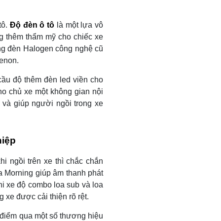
tô.
Đ
ộ đèn ô tô
là một lựa vô
ng thêm thẩm mỹ cho chiếc xe
óng đèn Halogen công nghệ cũ
Xenon.
cầu độ thêm đèn led viền cho
ho chủ xe một không gian nội
 và giúp người ngồi trong xe
hiệp
 ngồi trên xe thì chắc chắn
a Morning giúp âm thanh phát
hi xe độ combo loa sub và loa
 xe được cải thiện rõ rệt.
hể điểm qua một số thương hiệu