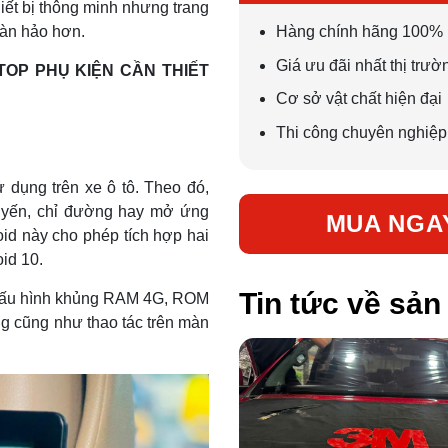
iết bị thông minh nhưng trang
oàn hảo hơn.
Hàng chính hãng 100%
Giá ưu đãi nhất thị trườ
TOP PHỤ KIỆN CẦN THIẾT
Cơ sở vật chất hiện đại
Thi công chuyên nghiệp,
 dụng trên xe ô tô. Theo đó,
 tuyến, chỉ đường hay mở ứng
MUA NGA
id này cho phép tích hợp hai
id 10.
Tin tức về sả
u cấu hình khủng RAM 4G, ROM
g cũng như thao tác trên màn