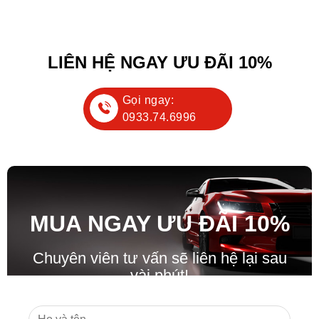
LIÊN HỆ NGAY ƯU ĐÃI 10%
Gọi ngay:
0933.74.6996
MUA NGAY ƯU ĐÃ
I
10%
Chuyên viên tư vấn sẽ liên hệ lại sau
vài phút!