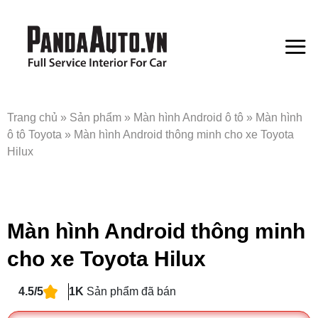
Bỏ
qua
nội
dung
Trang chủ
»
Sản phẩm
»
Màn hình Android ô tô
»
Màn hình
ô tô Toyota
»
Màn hình Android thông minh cho xe Toyota
Hilux
Màn hình Android thông minh
cho xe Toyota Hilux
4.5/5
1K
Sản phẩm đã bán