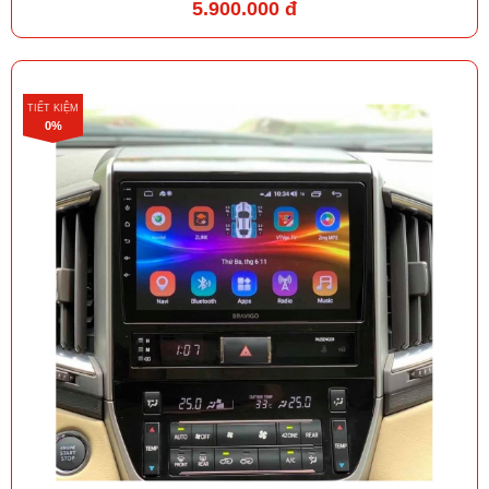
5.900.000 đ
TIẾT KIỆM
0%