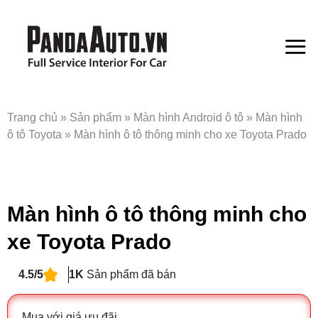
Bỏ
qua
nội
dung
Trang chủ
»
Sản phẩm
»
Màn hình Android ô tô
»
Màn hình
ô tô Toyota
»
Màn hình ô tô thông minh cho xe Toyota Prado
Màn hình ô tô thông minh cho
xe Toyota Prado
4.5/5
1K
Sản phẩm đã bán
Mua với giá ưu đãi