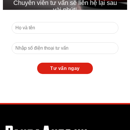
Chuyên viên tư vấn sẽ liên hệ lại sau
vài phút!