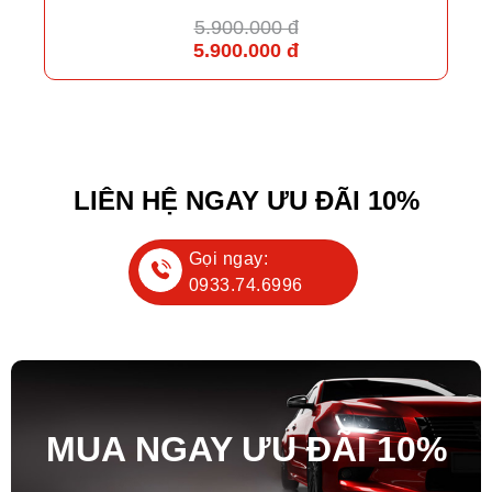
5.900.000 đ
5.900.000 đ
LIÊN HỆ NGAY ƯU ĐÃI 10%
Gọi ngay:
0933.74.6996
MUA NGAY ƯU ĐÃ
I
10%