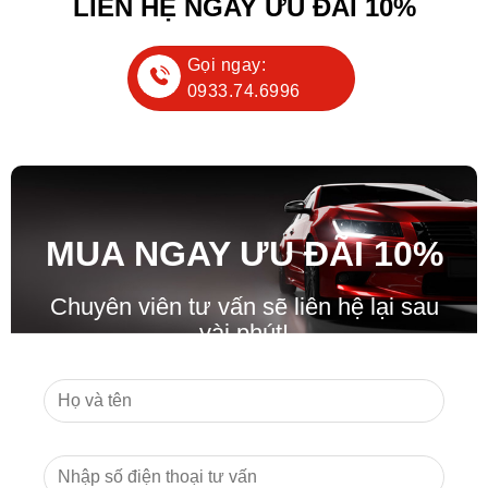
LIÊN HỆ NGAY ƯU ĐÃI 10%
Gọi ngay:
0933.74.6996
MUA NGAY ƯU ĐÃ
I
10%
Chuyên viên tư vấn sẽ liên hệ lại sau
vài phút!