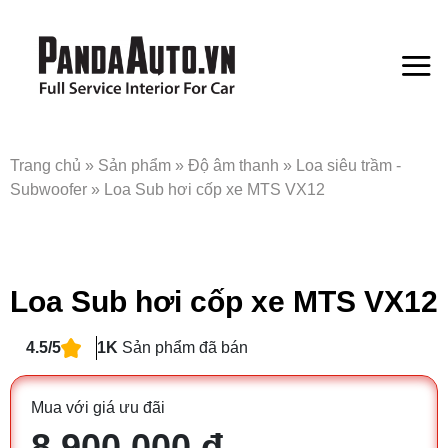
Bỏ
qua
nội
dung
Trang chủ
»
Sản phẩm
»
Độ âm thanh
»
Loa siêu trầm -
Subwoofer
»
Loa Sub hơi cốp xe MTS VX12
Loa Sub hơi cốp xe MTS VX12
4.5/5
1K
Sản phẩm đã bán
Mua với giá ưu đãi
8.900.000 đ