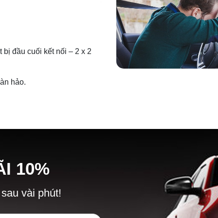
bị đầu cuối kết nối – 2 x 2
oàn hảo.
Ã
I
10%
 sau vài phút!