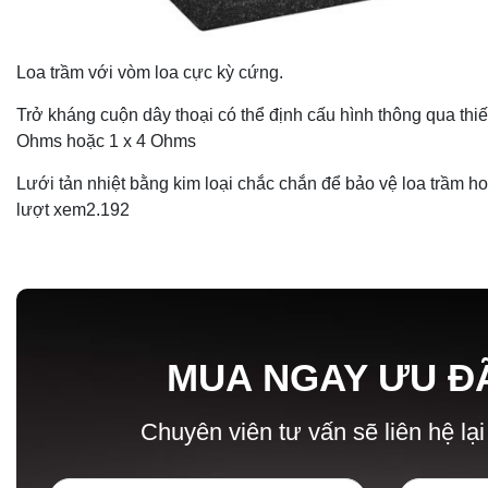
Loa trầm với vòm loa cực kỳ cứng.
Trở kháng cuộn dây thoại có thể định cấu hình thông qua thiết 
Ohms hoặc 1 x 4 Ohms
Lưới tản nhiệt bằng kim loại chắc chắn để bảo vệ loa trầm h
lượt xem
2.192
MUA NGAY ƯU Đ
Chuyên viên tư vấn sẽ liên hệ lại