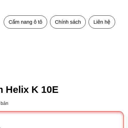
Cẩm nang ô tô
Chính sách
Liên hệ
m Helix K 10E
 bán