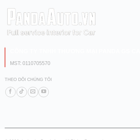
CÔNG TY TNHH THƯƠNG MẠI PANDA GS C
MST: 0110705570
THEO DÕI CHÚNG TÔI