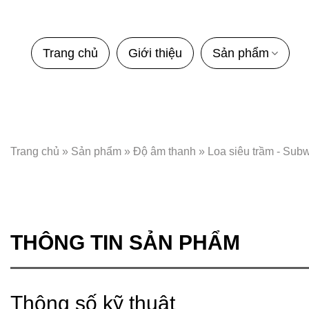
Bỏ
qua
nội
Trang chủ
Giới thiệu
Sản phẩm
dung
Trang chủ
»
Sản phẩm
»
Độ âm thanh
»
Loa siêu trầm - Sub
THÔNG TIN SẢN PHẨM
Thông số kỹ thuật