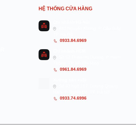
HỆ THỐNG CỬA HÀNG
Chi nhánh Hà Nội
483 Nguyễn Khang, P. Cầu Giấy,
TP. Hà Nội
0933.84.6969
AR
Chi nhánh HCM
Số 53 Thiên Hộ Dương, P. Hạnh
Thông, TP. Hồ Chí Minh
0961.84.6969
Xưởng sản xuất
Số 33 Ngõ 167, Dương Quảng
Hàm, P. Nghĩa Đô, TP. Hà Nội
0933.74.6996