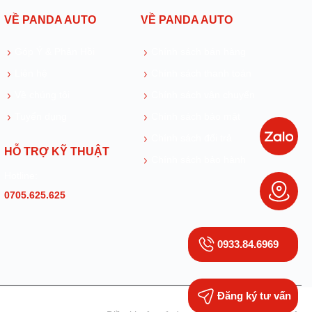
VỀ PANDA AUTO
VỀ PANDA AUTO
Góp Ý & Phản Hồi
Chính sách bán hàng
Liên hệ
Chính sách thanh toán
Về chúng tôi
Chính sách vận chuyển
Tuyển dụng
Chính sách bảo mật
Chính sách đổi trả
HỖ TRỢ KỸ THUẬT
Chính sách bảo hành
Hotline:
0705.625.625
0933.84.6969
Đăng ký tư vấn