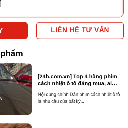
đ
LIÊN HỆ TƯ VẤN
Y
n phẩm
[24h.com.vn] Top 4 hãng phim
cách nhiệt ô tô đáng mua, ai
dùng ô tô cũng nên biết!
Nội dung chính Dán phim cách nhiệt ô tô
là nhu cầu của bất kỳ...