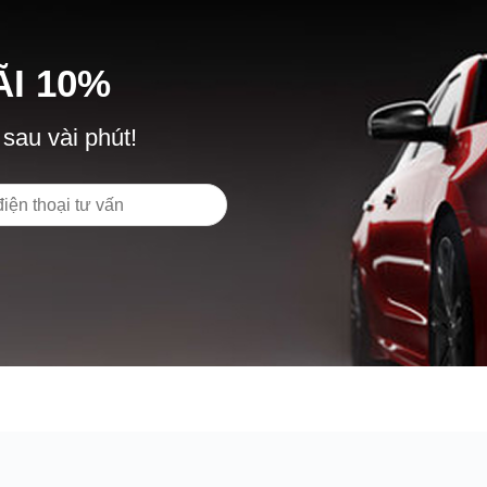
Ã
I
10%
 sau vài phút!