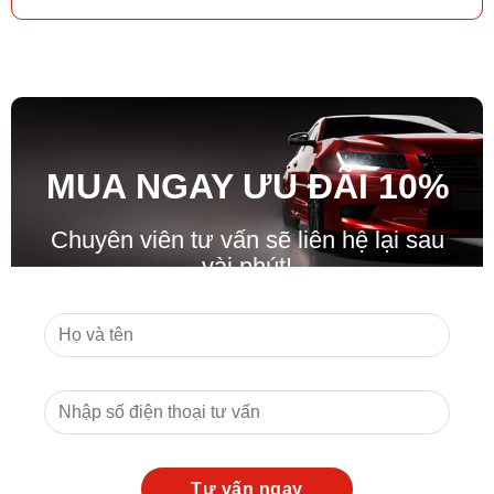
MUA NGAY ƯU ĐÃ
I
10%
Chuyên viên tư vấn sẽ liên hệ lại sau
vài phút!