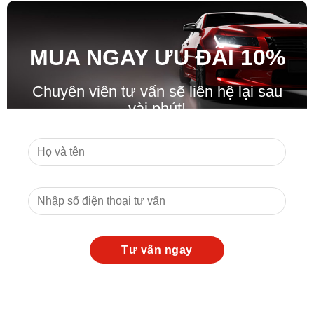
MUA NGAY ƯU ĐÃ
I
10%
Chuyên viên tư vấn sẽ liên hệ lại sau
vài phút!