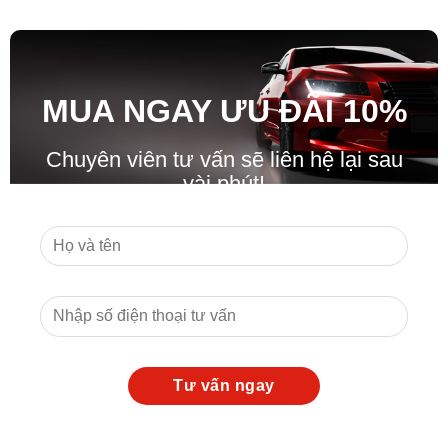
MUA NGAY ƯU ĐÃ
I
10%
Chuyên viên tư vấn sẽ liên hệ lại sau
vài phút!