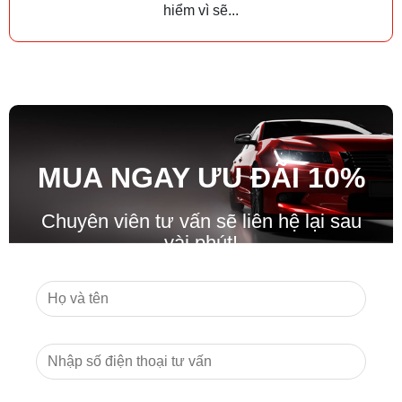
hiểm vì sẽ...
MUA NGAY ƯU ĐÃ
I
10%
Chuyên viên tư vấn sẽ liên hệ lại sau
vài phút!