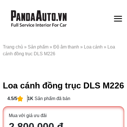
Bỏ
qua
nội
dung
Trang chủ
»
Sản phẩm
»
Độ âm thanh
»
Loa cánh
»
Loa
cánh đồng trục DLS M226
Loa cánh đồng trục DLS M226
4.5/5
1K
Sản phẩm đã bán
Mua với giá ưu đãi
2.800.000 đ