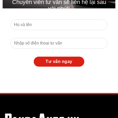
Chuyên viên tư vấn sẽ liên hệ lại sau
vài phút!