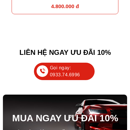
4.800.000 đ
LIÊN HỆ NGAY ƯU ĐÃI 10%
Gọi ngay:
0933.74.6996
MUA NGAY ƯU ĐÃ
I
10%