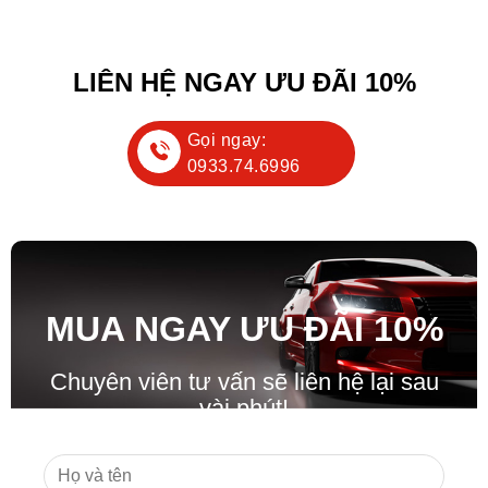
LIÊN HỆ NGAY ƯU ĐÃI 10%
Gọi ngay:
0933.74.6996
MUA NGAY ƯU ĐÃ
I
10%
Chuyên viên tư vấn sẽ liên hệ lại sau
vài phút!