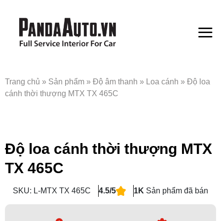
Bỏ
qua
nội
dung
Trang chủ
»
Sản phẩm
»
Độ âm thanh
»
Loa cánh
»
Độ loa
cánh thời thượng MTX TX 465C
Độ loa cánh thời thượng MTX
TX 465C
SKU: L-MTX TX 465C
4.5/5
1K
Sản phẩm đã bán