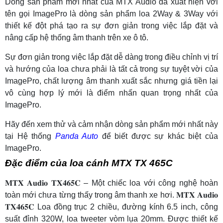
Dòng sản phẩm mới nhất của MTX Audio đã xuất hiện với
tên gọi ImagePro là dòng sản phẩm loa 2Way & 3Way với
thiết kế đột phá tạo ra sự đơn giản trong việc lắp đặt và
nâng cấp hệ thống âm thanh trên xe ô tô.
Sự đơn giản trong việc lắp đặt dễ dàng trong điều chỉnh vị trí
và hướng của loa chưa phải là tất cả trong sự tuyệt vời của
ImagePro, chất lượng âm thanh xuất sắc nhưng giá tiền lại
vô cùng hợp lý mới là điểm nhấn quan trọng nhất của
ImagePro.
Hãy đến xem thử và cảm nhận dòng sản phẩm mới nhất này
tại Hệ thống
Panda Auto
để biết được sự khác biệt của
ImagePro.
Đặc điểm của loa cánh MTX TX 465C
𝐌𝐓𝐗 𝐀𝐮𝐝𝐢𝐨 𝐓𝐗𝟒𝟔𝟓𝐂 – Một chiếc loa với công nghệ hoàn
toàn mới chưa từng thấy trong âm thanh xe hơi. 𝐌𝐓𝐗 𝐀𝐮𝐝𝐢𝐨
𝐓𝐗𝟒𝟔𝟓𝐂 Loa đồng trục 2 chiều, đường kính 6.5 inch, công
suất đỉnh 320W, loa tweeter vòm lụa 20mm. Được thiết kế