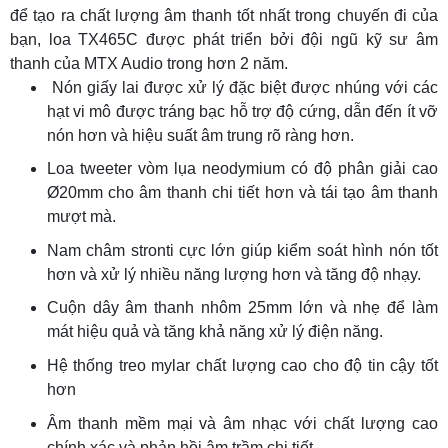
để tạo ra chất lượng âm thanh tốt nhất trong chuyến đi của
bạn, loa TX465C được phát triển bởi đội ngũ kỹ sư âm
thanh của MTX Audio trong hơn 2 năm.
Nón giấy lai được xử lý đặc biệt được nhúng với các
hạt vi mô được tráng bạc hỗ trợ độ cứng, dẫn đến ít vỡ
nón hơn và hiệu suất âm trung rõ ràng hơn.
Loa tweeter vòm lụa neodymium có độ phân giải cao
Ø20mm cho âm thanh chi tiết hơn và tái tạo âm thanh
mượt mà.
Nam châm stronti cực lớn giúp kiểm soát hình nón tốt
hơn và xử lý nhiều năng lượng hơn và tăng độ nhạy.
Cuộn dây âm thanh nhôm 25mm lớn và nhẹ để làm
mát hiệu quả và tăng khả năng xử lý điện năng.
Hệ thống treo mylar chất lượng cao cho độ tin cậy tốt
hơn
Âm thanh mềm mại và âm nhạc với chất lượng cao
chính xác và phản hồi âm trầm chi tiết.