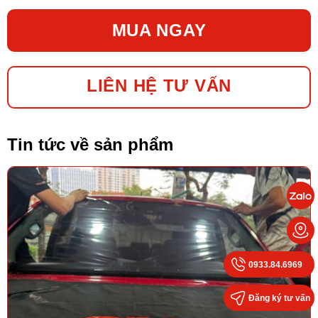
MUA NGAY
LIÊN HỆ TƯ VẤN
Tin tức về sản phẩm
0933.84.6969
Đăng ký tư vấn