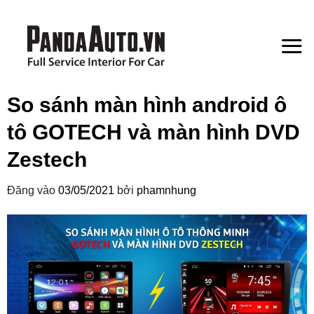
Bỏ
qua
nội
dung
So sánh màn hình android ô
tô GOTECH và màn hình DVD
Zestech
Đăng vào
03/05/2021
bởi
phamnhung