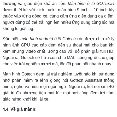
thượng và giao diện khá ấn tiện.
Màn hình ô tô GOTECH
được thiết kế với kích thước màn hình 9 inch – 10 inch tùy
thuộc vào từng dòng xe, cùng cảm ứng điện dung đa điểm,
người dùng có thể trải nghiệm nhiều ứng dụng cùng lúc mà
không lo giật lag.
Đặc biệt,
màn hình android ô tô Gotech
còn được chip xử lý
hình ảnh GPU cao cấp đem đến sự thoải mái cho bạn khi
xem những video chất lượng cao với độ phân giải full HD.
Ngoài ra, Gotech sở hữu con chip MALI công nghệ cao giúp
cho việc trải nghiệm mượt mà, tốc độ phản hồi nhanh nhạy.
Màn hình Gotech đem lại trải nghiệm tuyệt hảo khi sử dụng
nhờ phần mềm ra lệnh giọng nói Gotech Assistant thông
minh, nghe và hiểu mọi ngôn ngữ. Ngoài ra, kết nối sim 4G
giải trí đa phương tiện mọi lúc mọi nơi cũng đem tới cảm
giác hứng khởi khi lái xe.
4.4. Về giá thành: