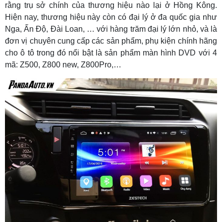
rằng trụ sở chính của thương hiệu nào lại ở Hồng Kông.
Hiện nay, thương hiệu này còn có đại lý ở đa quốc gia như
Nga, Ấn Độ, Đài Loan, … với hàng trăm đại lý lớn nhỏ, và
là
đơn vị chuyên cung cấp các sản phẩm, phụ kiện chính hãng
cho ô tô trong đó nổi bật là sản phẩm màn hình DVD với 4
mã: Z500, Z800 new, Z800Pro,…