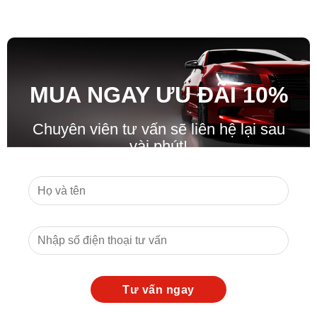
MUA NGAY ƯU ĐÃ
I
10%
Chuyên viên tư vấn sẽ liên hệ lại sau
vài phút!