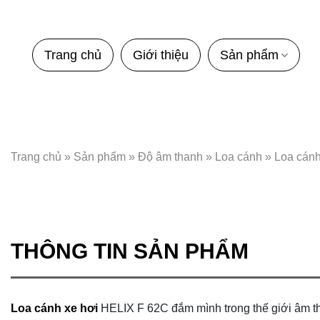
Bỏ
qua
nội
Trang chủ
Giới thiệu
Sản phẩm
dung
Trang chủ
»
Sản phẩm
»
Độ âm thanh
»
Loa cánh
»
Loa cánh
THÔNG TIN SẢN PHẨM
Loa cánh xe hơi
HELIX F 62C đắm mình trong thế giới âm th