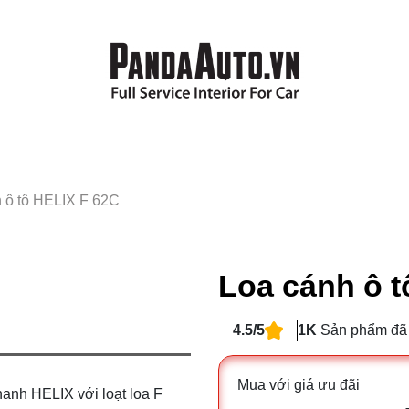
 ô tô HELIX F 62C
Loa cánh ô t
4.5/5
1K
Sản phẩm đã
Mua với giá ưu đãi
anh HELIX với loạt loa F