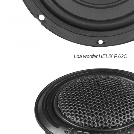
Loa woofer HELIX F 62C