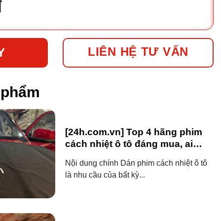
đ
LIÊN HỆ TƯ VẤN
Y
n phẩm
[24h.com.vn] Top 4 hãng phim
cách nhiệt ô tô đáng mua, ai
dùng ô tô cũng nên biết!
Nội dung chính Dán phim cách nhiệt ô tô
là nhu cầu của bất kỳ...