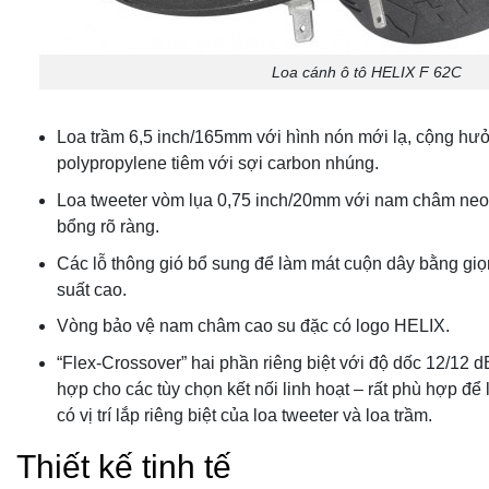
Loa cánh ô tô HELIX F 62C
Loa trầm 6,5 inch/165mm với hình nón mới lạ, cộng h
polypropylene tiêm với sợi carbon nhúng.
Loa tweeter vòm lụa 0,75 inch/20mm với nam châm ne
bổng rõ ràng.
Các lỗ thông gió bổ sung để làm mát cuộn dây bằng giọn
suất cao.
Vòng bảo vệ nam châm cao su đặc có logo HELIX.
“Flex-Crossover” hai phần riêng biệt với độ dốc 12/12 dB
hợp cho các tùy chọn kết nối linh hoạt – rất phù hợp để 
có vị trí lắp riêng biệt của loa tweeter và loa trầm.
Thiết kế tinh tế