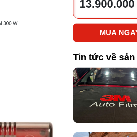
13.900.000
đại 300 W
MUA NGA
Tin tức về sả