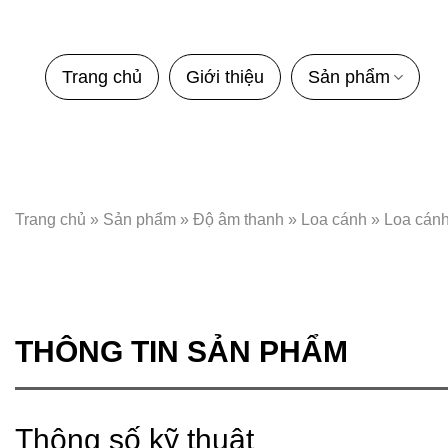
Bỏ
qua
nội
Trang chủ
Giới thiệu
Sản phẩm
dung
Trang chủ
»
Sản phẩm
»
Độ âm thanh
»
Loa cánh
»
Loa cánh
THÔNG TIN SẢN PHẨM
Thông số kỹ thuật