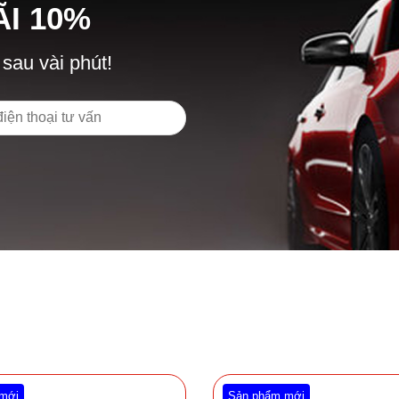
Ã
I
10%
 sau vài phút!
mới
Sản phẩm mới