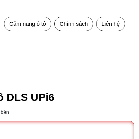
Cẩm nang ô tô
Chính sách
Liên hệ
tô DLS UPi6
 bán