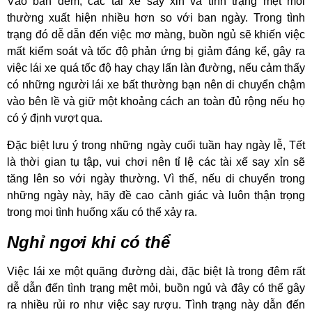
Vào ban đêm, các tài xế say xỉn và tình trạng mệt mỏi
thường xuất hiện nhiều hơn so với ban ngày. Trong tình
trạng đó dễ dẫn đến việc mơ màng, buồn ngủ sẽ khiến việc
mất kiểm soát và tốc độ phản ứng bị giảm đáng kể, gây ra
việc lái xe quá tốc độ hay chạy lấn làn đường, nếu cảm thấy
có những người lái xe bất thường bạn nên di chuyển chậm
vào bên lề và giữ một khoảng cách an toàn đủ rộng nếu họ
có ý định vượt qua.
Đặc biệt lưu ý trong những ngày cuối tuần hay ngày lễ, Tết
là thời gian tụ tập, vui chơi nên tỉ lệ các tài xế say xỉn sẽ
tăng lên so với ngày thường. Vì thế, nếu di chuyển trong
những ngày này, hãy đề cao cảnh giác và luôn thận trọng
trong mọi tình huống xấu có thể xảy ra.
Nghỉ ngơi khi có thể
Việc lái xe một quãng đường dài, đặc biệt là trong đêm rất
dễ dẫn đến tình trạng mệt mỏi, buồn ngủ và đây có thể gây
ra nhiều rủi ro như việc say rượu. Tình trạng này dẫn đến