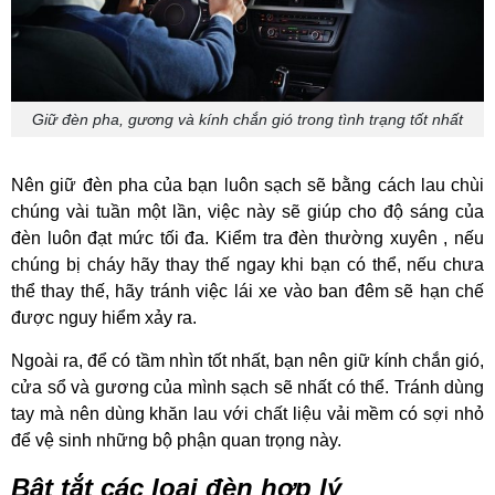
Giữ đèn pha, gương và kính chắn gió trong tình trạng tốt nhất
Nên giữ đèn pha của bạn luôn sạch sẽ bằng cách lau chùi
chúng vài tuần một lần, việc này sẽ giúp cho độ sáng của
đèn luôn đạt mức tối đa. Kiểm tra đèn thường xuyên , nếu
chúng bị cháy hãy thay thế ngay khi bạn có thể, nếu chưa
thể thay thế, hãy tránh việc lái xe vào ban đêm sẽ hạn chế
được nguy hiểm xảy ra.
Ngoài ra, để có tầm nhìn tốt nhất, bạn nên giữ kính chắn gió,
cửa sổ và gương của mình sạch sẽ nhất có thể. Tránh dùng
tay mà nên dùng khăn lau với chất liệu vải mềm có sợi nhỏ
để vệ sinh những bộ phận quan trọng này.
Bật tắt các loại đèn hợp lý