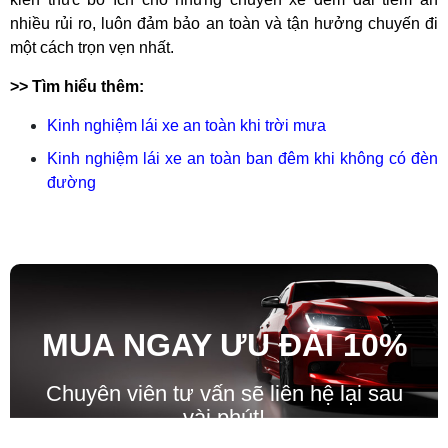
nhiều rủi ro, luôn đảm bảo an toàn và tận hưởng chuyến đi
một cách trọn vẹn nhất.
>> Tìm hiểu thêm:
Kinh nghiệm lái xe an toàn khi trời mưa
Kinh nghiệm lái xe an toàn ban đêm khi không có đèn
đường
MUA NGAY ƯU ĐÃ
I
10%
Chuyên viên tư vấn sẽ liên hệ lại sau
vài phút!