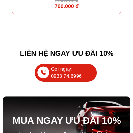
770.000 đ
700.000 đ
LIÊN HỆ NGAY ƯU ĐÃI 10%
Gọi ngay:
0933.74.6996
MUA NGAY ƯU ĐÃ
I
10%