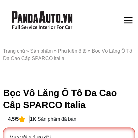
Bỏ
qua
nội
dung
Trang chủ
»
Sản phẩm
»
Phụ kiện ô tô
»
Bọc Vô Lăng Ô Tô
Da Cao Cấp SPARCO Italia
Bọc Vô Lăng Ô Tô Da Cao
Cấp SPARCO Italia
4.5/5
1K
Sản phẩm đã bán
Mua với giá ưu đãi