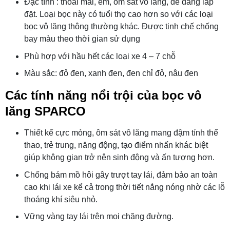
Đặc tính : thoải mái, êm, ôm sát vô lăng, dễ dàng lắp
đặt. Loại bọc này có tuổi thọ cao hơn so với các loại
bọc vô lăng thông thường khác. Được tinh chế chống
bay màu theo thời gian sử dụng
Phù hợp với hầu hết các loại xe 4 – 7 chỗ
Màu sắc: đỏ đen, xanh đen, đen chỉ đỏ, nâu đen
Các tính năng nổi trội của bọc vô
lăng SPARCO
Thiết kế cực mỏng, ôm sát vô lăng mang đậm tính thể
thao, trẻ trung, năng động, tạo điểm nhấn khác biệt
giúp không gian trở nên sinh động và ấn tượng hơn.
Chống bám mồ hôi gây trượt tay lái, đảm bảo an toàn
cao khi lái xe kể cả trong thời tiết nắng nóng nhờ các lỗ
thoáng khí siêu nhỏ.
Vững vàng tay lái trên mọi chặng đường.