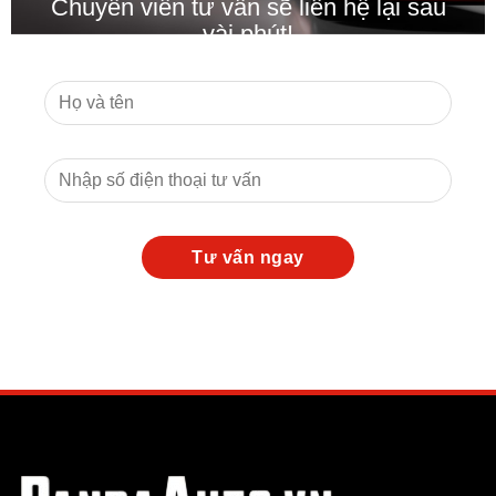
Chuyên viên tư vấn sẽ liên hệ lại sau
vài phút!