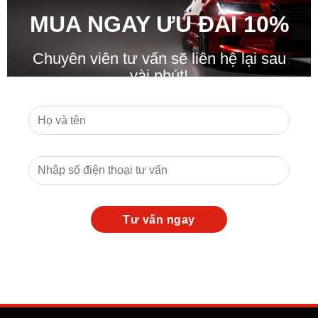
MUA NGAY ƯU ĐÃ
I
10%
Chuyên viên tư vấn sẽ liên hệ lại sau
vài phút!