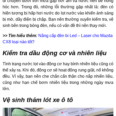
di chuyển dưới trời mưa gặp hơi ẩm và nước nên dễ hỏng
hóc hơn. Trong đó, những lỗi thường gặp nhất là: đèn có
hiện tượng bị hấp hơi nước do lọt nước vào khiến ánh sáng
bị mờ, dây điện bị chập. Bạn nên thường xuyên kiểm tra, vệ
sinh bên trong bóng đèn, nếu có vấn đề thì nên thay mới.
>> Tìm hiểu thêm:
Nâng cấp đèn bi Led – Laser cho Mazda
CX8 loại nào tốt?
Kiểm tra dầu động cơ và nhiên liệu
Tình trạng nước lọt vào động cơ hay bình nhiên liệu cũng có
thể xảy ra. Khi đó, động cơ sẽ hoạt động rung giật, nổ không
đều. Vì vậy, bạn nên che chắn cẩn thận cho nắp nhiên liệu,
cũng như hạn chế bơm nhiên liệu trong những ngày mưa
lớn.
Vệ sinh thảm lót xe ô tô