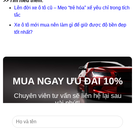
>> Tìm hiểu thêm:
Lên đời xe ô tô cũ – Mẹo “trẻ hóa” xế yêu chỉ trong tích
tắc
Xe ô tô mới mua nên làm gì để giữ được độ bền đẹp
tốt nhất?
MUA NGAY ƯU ĐÃ
I
10%
Chuyên viên tư vấn sẽ liên hệ lại sau
vài phút!