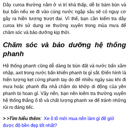
Dây curoa thường nằm ở vị trí khá thấp, dễ bị bám bùn và
bụi bẩn nếu xe đi vào cùng nước ngập sâu sẽ có nguy cơ
gây ra hiện tượng trượt đai. Vì thế, bạn cần kiểm tra dây
curoa khi sử dụng xe thường xuyên trong mùa mưa để
chăm sóc và bảo dưỡng kịp thời.
Chăm sóc và bảo dưỡng hệ thống
phanh
Hệ thống phanh cũng dễ dàng bị bùn đất và nước bẩn xâm
nhập, axit trong nước bẩn khiến phanh bị gỉ sắt. Điển hình là
hiện tượng kẹt cứng phanh tay do để nhiều ngày sau khi đi
mưa hoặc phanh đĩa nhả chậm do khớp di động của yên
phanh bị hoan gỉ. Vậy nên, bạn nên kiểm tra thường xuyên
hệ thống thắng ô tô và chất lượng phanh xe để tránh những
rủi ro đáng tiếc.
> >Tìm hiểu thêm:
Xe ô tô mới mua nên làm gì để giữ
được độ bền đẹp tốt nhất?