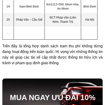
Km1212+550, Nhơn Hòa,
24
Nam Bình Định
Bình Định
An Nhơn
ĐCT Pháp Vân (Liên
25
Pháp Vân – Cầu Giẽ
Hà Nội
Ninh, Thanh Trì)
…
Trên đây là tổng hợp danh sách trạm thu phí không dừng
đang hoạt động trên toàn quốc. Hi vọng với những thông tin
này sẽ giúp các tài xế cập nhật được thông tin hữu ích và
tránh vi phạm quy định giao thông.
MUA NGAY ƯU ĐÃ
I
10%