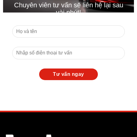
Chuyên viên tư vấn sẽ liên hệ lại sau
vài phút!