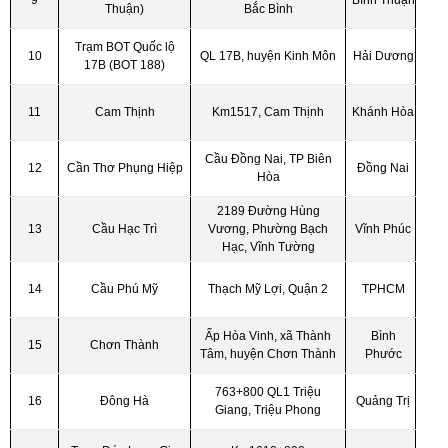
9
Bình Thuận
Thuận)
Bắc Bình
Trạm BOT Quốc lộ
10
QL 17B, huyện Kinh Môn
Hải Dương
17B (BOT 188)
11
Cam Thịnh
Km1517, Cam Thịnh
Khánh Hòa
Cầu Đồng Nai, TP Biên
12
Cần Thơ Phụng Hiệp
Đồng Nai
Hòa
2189 Đường Hùng
13
Cầu Hạc Trì
Vương, Phường Bạch
Vĩnh Phúc
Hạc, Vĩnh Tường
14
Cầu Phú Mỹ
Thạch Mỹ Lợi, Quận 2
TPHCM
Ấp Hòa Vinh, xã Thành
Bình
15
Chơn Thành
Tâm, huyện Chơn Thành
Phước
763+800 QL1 Triệu
16
Đông Hà
Quảng Trị
Giang, Triệu Phong