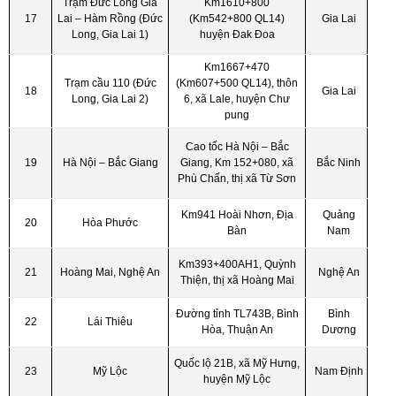
Trạm Đức Long Gia
Km1610+800
17
Lai – Hàm Rồng (Đức
(Km542+800 QL14)
Gia Lai
Long, Gia Lai 1)
huyện Đak Đoa
Km1667+470
Trạm cầu 110 (Đức
(Km607+500 QL14), thôn
18
Gia Lai
Long, Gia Lai 2)
6, xã Lale, huyện Chư
pung
Cao tốc Hà Nội – Bắc
19
Hà Nội – Bắc Giang
Giang, Km 152+080, xã
Bắc Ninh
Phù Chấn, thị xã Từ Sơn
Km941 Hoài Nhơn, Địa
Quảng
20
Hòa Phước
Bàn
Nam
Km393+400AH1, Quỳnh
21
Hoàng Mai, Nghệ An
Nghệ An
Thiện, thị xã Hoàng Mai
Đường tỉnh TL743B, Bình
Bình
22
Lái Thiêu
Hòa, Thuận An
Dương
Quốc lộ 21B, xã Mỹ Hưng,
23
Mỹ Lộc
Nam Định
huyện Mỹ Lộc