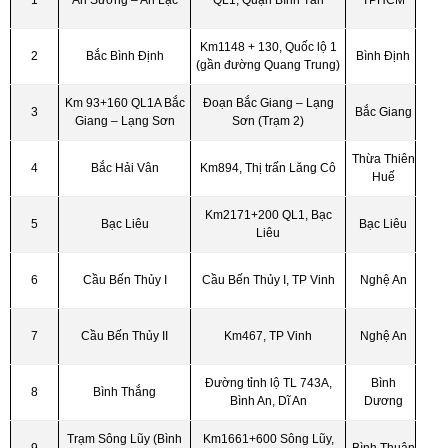
1
An Sương – An Lạc
QL1, Quận Bình Tân
TPHCM
Km1148 + 130, Quốc lộ 1
2
Bắc Bình Định
Bình Định
(gần đường Quang Trung)
Km 93+160 QL1A Bắc
Đoạn Bắc Giang – Lạng
3
Bắc Giang
Giang – Lạng Sơn
Sơn (Trạm 2)
Thừa Thiên
4
Bắc Hải Vân
Km894, Thị trấn Lăng Cô
Huế
Km2171+200 QL1, Bạc
5
Bạc Liêu
Bạc Liêu
Liêu
6
Cầu Bến Thủy I
Cầu Bến Thủy I, TP Vinh
Nghệ An
7
Cầu Bến Thủy II
Km467, TP Vinh
Nghệ An
Đường tỉnh lộ TL 743A,
Bình
8
Bình Thắng
Bình An, Dĩ An
Dương
Trạm Sông Lũy (Bình
Km1661+600 Sông Lũy,