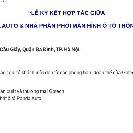
áo:
“LỄ KÝ KẾT HỢP TÁC GIỮA
 AUTO & NHÀ PHÂN PHỐI MÀN HÌNH Ô TÔ TH
ầu Giấy, Quận Ba Đình, TP. Hà Nội.
 tác còn có khách mời đến từ các phòng ban, đoàn thể của Gote
ản xuất và thương mại Gotech
hất ô tô Panda Auto