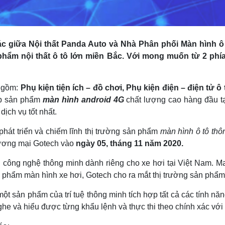
 tác giữa Nội thất Panda Auto và Nhà Phân phối Màn hình
hẩm nội thất ô tô lớn miền Bắc. Với mong muốn từ 2 ph
o gồm:
Phụ kiện tiện ích – đồ chơi, Phụ kiện điện – điện tử ô t
cấp sản phẩm
màn hình android 4G
chất lượng cao hàng đầu tạ
ịch vụ tốt nhất.
hát triển và chiếm lĩnh thị trường sản phẩm
màn hình ô tô th
hương mại Gotech vào
ngày 05, tháng 11 năm 2020.
bị công nghệ thông minh dành riêng cho xe hơi tại Việt Nam.
 phẩm màn hình xe hơi, Gotech cho ra mắt thị trường sản phẩ
một sản phẩm của trí tuệ thông minh tích hợp tất cả các tính năng 
he và hiểu được từng khẩu lệnh và thực thi theo chính xác với 