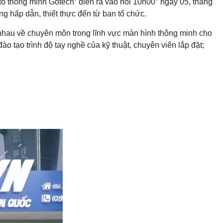
tô thông minh Gotech” diễn ra vào hồi 10h00″ ngày 05, tháng
g hấp dẫn, thiết thực đến từ ban tổ chức.
n nhau về chuyên môn trong lĩnh vực màn hình thông minh cho
o tạo trình độ tay nghề của kỹ thuật, chuyên viên lắp đặt;