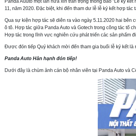
Panda Auuto một lần nữa xin trân trọng thông báo “Lễ ký kết
11, năm 2020. Đặc biệt, khi đến tham dư lễ lễ ký kết hợp tá
Qua sự kiện hợp tác sẽ diên ra vào ngày 5.11.2020 hai bên 
ô tô. Hợp tác giữa Panda Auto và Gotech trong công tác tổ ch
Hợp tác trong lĩnh vực nghiên cứu phát triển các sản phẩm đi
Được đón tiếp Quý khách mời đến tham gia buổi lễ ký kết là 
Panda Auto Hân hạnh đón tiếp!
Dưới đây là chùm ảnh cán bộ nhân viên tại Panda Auto và Côn