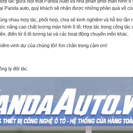
 hợp tác giữa Nội thất Panda Auto và nhà phân phối màn hình ô 
c tại Panda auto, quý khách sẽ nhận được những phần quà vô cùn
cùng nhau hợp tác, phối hợp, chia sẻ kinh nghiệm và hỗ trợ lẫ
ức nâng cao chất lượng màn hình ô tô; Hợp tác trong công tác đà
ện, điện tử ô tô tương lai và các hoạt động chuyên môn khác.
niềm vinh dự của chúng tôi! Xin chân trọng cảm ơn!
g ty đối tác.