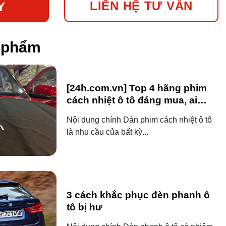
LIÊN HỆ TƯ VẤN
Y
n phẩm
[24h.com.vn] Top 4 hãng phim
cách nhiệt ô tô đáng mua, ai
dùng ô tô cũng nên biết!
Nội dung chính Dán phim cách nhiệt ô tô
là nhu cầu của bất kỳ...
3 cách khắc phục đèn phanh ô
tô bị hư