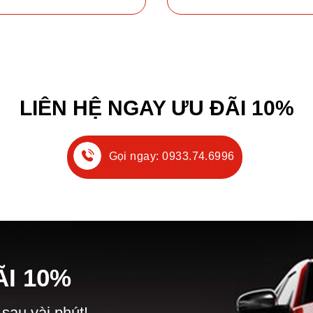
LIÊN HỆ NGAY ƯU ĐÃI 10%
Gọi ngay: 0933.74.6996
Ã
I
10%
 sau vài phút!