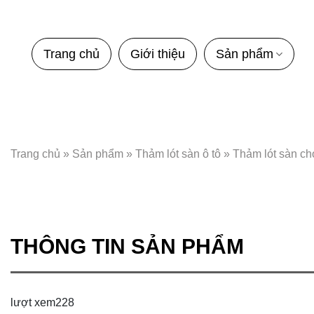
Bỏ
qua
nội
Trang chủ
Giới thiệu
Sản phẩm
dung
Trang chủ
»
Sản phẩm
»
Thảm lót sàn ô tô
»
Thảm lót sàn c
THÔNG TIN SẢN PHẨM
lượt xem
228