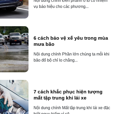
Nội dung chính Đèn phanh ô tô có nhiệm
vụ báo hiệu cho các phương...
6 cách bảo vệ xế yêu trong mùa
mưa bão
Nội dung chính Phần lớn chúng ta mỗi khi
bão đổ bộ chỉ lo chằng...
7 cách khắc phục hiện tượng
mất tập trung khi lái xe
Nội dung chính Mất tập trung khi lái xe đặc
biệt nguy hiểm vì sẽ...