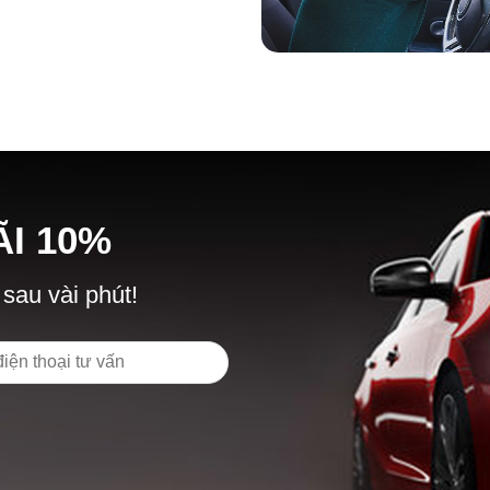
Ã
I
10%
 sau vài phút!