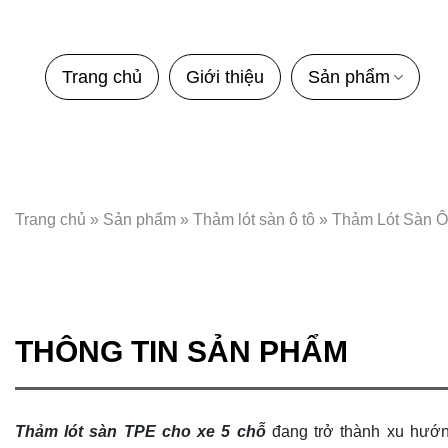
Bỏ
qua
nội
Trang chủ
Giới thiệu
Sản phẩm
dung
Trang chủ
»
Sản phẩm
»
Thảm lót sàn ô tô
»
Thảm Lót Sàn Ô
THÔNG TIN SẢN PHẨM
Thảm lót sàn TPE cho xe 5 chỗ
đang trở thành xu hướ