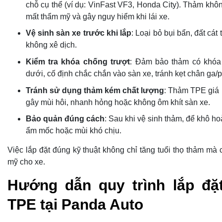
chỗ cụ thể (ví dụ: VinFast VF3, Honda City). Thảm khô
mất thẩm mỹ và gây nguy hiểm khi lái xe.
Vệ sinh sàn xe trước khi lắp
: Loại bỏ bụi bẩn, đất cát
không xê dịch.
Kiểm tra khóa chống trượt
: Đảm bảo thảm có khóa 
dưới, cố định chắc chắn vào sàn xe, tránh kẹt chân ga/
Tránh sử dụng thảm kém chất lượng
: Thảm TPE giá 
gây mùi hôi, nhanh hỏng hoặc không ôm khít sàn xe.
Bảo quản đúng cách
: Sau khi vệ sinh thảm, để khô hoà
ẩm mốc hoặc mùi khó chịu.
Việc lắp đặt đúng kỹ thuật không chỉ tăng tuổi thọ thảm mà
mỹ cho xe.
Hướng dẫn quy trình lắp đặ
TPE tại Panda Auto