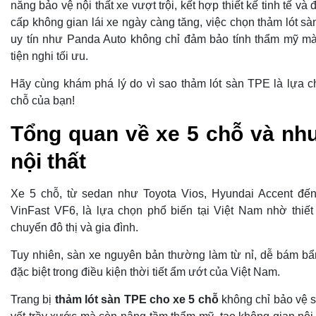
năng bảo vệ nội thất xe vượt trội, kết hợp thiết kế tinh tế v
cấp không gian lái xe ngày càng tăng, việc chọn thảm lót s
uy tín như Panda Auto không chỉ đảm bảo tính thẩm mỹ mà
tiện nghi tối ưu.
Hãy cùng khám phá lý do vì sao thảm lót sàn TPE là lựa 
chỗ của bạn!
Tổng quan về xe 5 chỗ và nh
nội thất
Xe 5 chỗ, từ sedan như Toyota Vios, Hyundai Accent 
VinFast VF6, là lựa chọn phổ biến tại Việt Nam nhờ thiết 
chuyển đô thị và gia đình.
Tuy nhiên, sàn xe nguyên bản thường làm từ nỉ, dễ bám bẩ
đặc biệt trong điều kiện thời tiết ẩm ướt của Việt Nam.
Trang bị
thảm lót sàn TPE cho xe 5 chỗ
không chỉ bảo vệ s