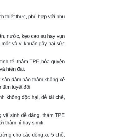
h thiết thực, phù hợp với nhu
n, nước, kẹo cao su hay vụn
m mốc và vi khuẩn gây hại sức
n tinh tế, thảm TPE hòa quyện
và hiện đại.
át sàn đảm bảo thảm không xê
 tâm tuyệt đối.
nh không độc hại, dễ tái chế,
g vệ sinh dễ dàng, thảm TPE
i thảm nỉ hay simili.
tưởng cho các dòng xe 5 chỗ,