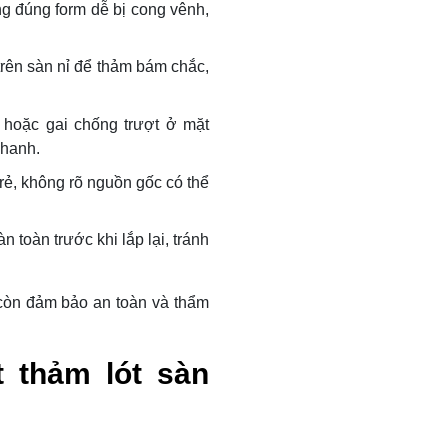
ng đúng form dễ bị cong vênh,
 trên sàn nỉ để thảm bám chắc,
hoặc gai chống trượt ở mặt
phanh.
rẻ, không rõ nguồn gốc có thể
n toàn trước khi lắp lại, tránh
 còn đảm bảo an toàn và thẩm
t thảm lót sàn