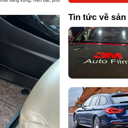
hất sang trọng, hiện đại, phù
Tin tức về sả