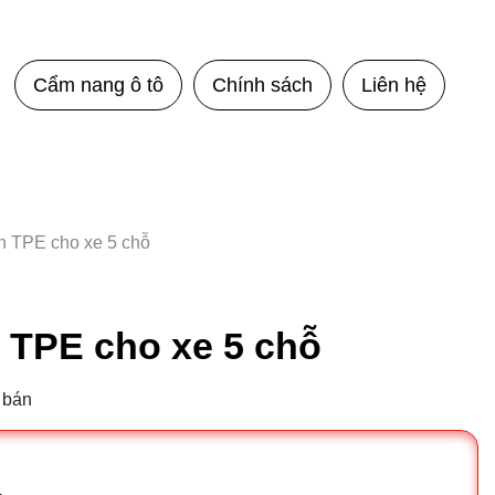
Cẩm nang ô tô
Chính sách
Liên hệ
n TPE cho xe 5 chỗ
 TPE cho xe 5 chỗ
 bán