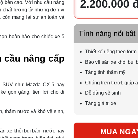
2.200.000 
à độ bền cao. Với nhu cầu nâng
àn chất lượng từ những đơn vị
 còn mang lại sự an toàn và
Tính năng nổi bật
chọn hoàn hảo cho chiếc xe 5
Thiết kế riêng theo form
u cầu nâng cấp
Bảo vệ sàn xe khỏi bụi
Tăng tính thẩm mỹ
Chống trơn trượt, giúp a
đến SUV như Mazda CX-5 hay
kế gọn gàng, tiện lợi cho di
Dễ dàng vệ sinh
Tăng giá trị xe
n, thấm nước và khó vệ sinh,
MUA NGA
àn xe khỏi bụi bẩn, nước hay