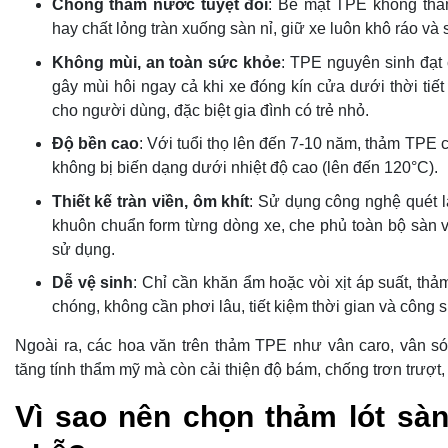
Chống thấm nước tuyệt đối
: Bề mặt TPE không thấ
hay chất lỏng tràn xuống sàn nỉ, giữ xe luôn khô ráo và 
Không mùi, an toàn sức khỏe
: TPE nguyên sinh đạ
gây mùi hôi ngay cả khi xe đóng kín cửa dưới thời tiế
cho người dùng, đặc biệt gia đình có trẻ nhỏ.
Độ bền cao
: Với tuổi thọ lên đến 7-10 năm, thảm TPE 
không bị biến dạng dưới nhiệt độ cao (lên đến 120°C).
Thiết kế tràn viền, ôm khít
: Sử dụng công nghệ quét 
khuôn chuẩn form từng dòng xe, che phủ toàn bộ sàn v
sử dụng.
Dễ vệ sinh
: Chỉ cần khăn ẩm hoặc vòi xịt áp suất, th
chóng, không cần phơi lâu, tiết kiệm thời gian và công 
Ngoài ra, các hoa văn trên thảm TPE như vân caro, vân s
tăng tính thẩm mỹ mà còn cải thiện độ bám, chống trơn trượt, 
Vì sao nên chọn thảm lót sà