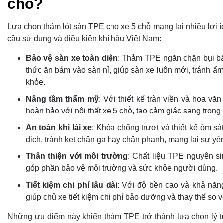
chỗ?
Lựa chọn thảm lót sàn TPE cho xe 5 chỗ mang lại nhiều lợi íc
cầu sử dụng và điều kiện khí hậu Việt Nam:
Bảo vệ sàn xe toàn diện
: Thảm TPE ngăn chặn bụi bẩ
thức ăn bám vào sàn nỉ, giúp sàn xe luôn mới, tránh ẩ
khỏe.
Nâng tầm thẩm mỹ
: Với thiết kế tràn viền và hoa vă
hoàn hảo với nội thất xe 5 chỗ, tạo cảm giác sang trọng 
An toàn khi lái xe
: Khóa chống trượt và thiết kế ôm s
dịch, tránh kẹt chân ga hay chân phanh, mang lại sự yên
Thân thiện với môi trường
: Chất liệu TPE nguyên si
góp phần bảo vệ môi trường và sức khỏe người dùng.
Tiết kiệm chi phí lâu dài
: Với độ bền cao và khả năn
giúp chủ xe tiết kiệm chi phí bảo dưỡng và thay thế so vớ
Những ưu điểm này khiến thảm TPE trở thành lựa chọn lý 