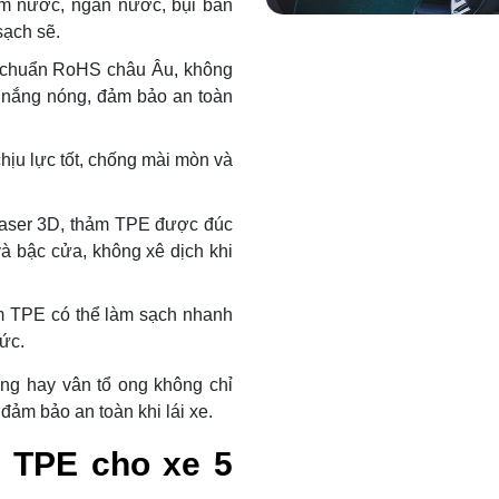
m nước, ngăn nước, bụi bẩn
sạch sẽ.
t chuẩn RoHS châu Âu, không
t nắng nóng, đảm bảo an toàn
chịu lực tốt, chống mài mòn và
laser 3D, thảm TPE được đúc
à bậc cửa, không xê dịch khi
ảm TPE có thể làm sạch nhanh
sức.
óng hay vân tổ ong không chỉ
đảm bảo an toàn khi lái xe.
n TPE cho xe 5