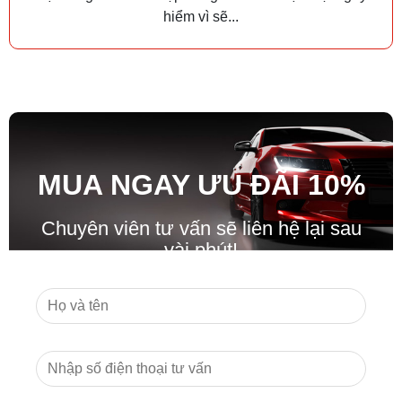
hiểm vì sẽ...
MUA NGAY ƯU ĐÃ
I
10%
Chuyên viên tư vấn sẽ liên hệ lại sau
vài phút!