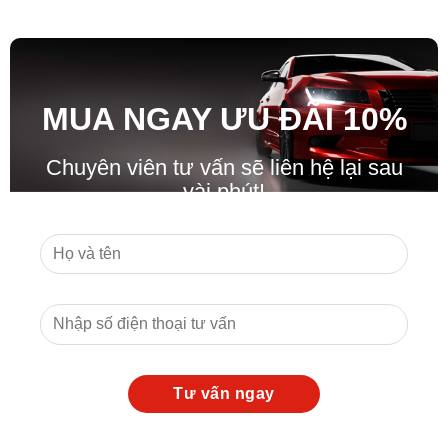
MUA NGAY ƯU ĐÃ
I
10%
Chuyên viên tư vấn sẽ liên hệ lại sau
vài phút!