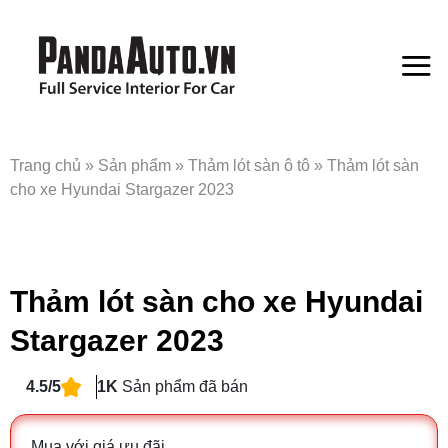
Bỏ
qua
nội
dung
Trang chủ
»
Sản phẩm
»
Thảm lót sàn ô tô
»
Thảm lót sàn
cho xe Hyundai Stargazer 2023
Thảm lót sàn cho xe Hyundai
Stargazer 2023
4.5/5
1K
Sản phẩm đã bán
Mua với giá ưu đãi