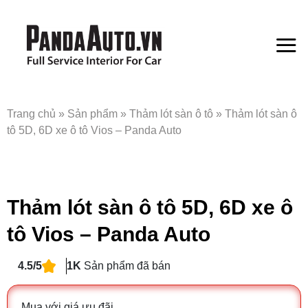
Bỏ
qua
nội
dung
Trang chủ
»
Sản phẩm
»
Thảm lót sàn ô tô
»
Thảm lót sàn ô
tô 5D, 6D xe ô tô Vios – Panda Auto
Thảm lót sàn ô tô 5D, 6D xe ô
tô Vios – Panda Auto
4.5/5
1K
Sản phẩm đã bán
Mua với giá ưu đãi