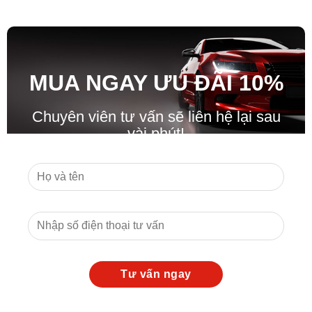
MUA NGAY ƯU ĐÃ
I
10%
Chuyên viên tư vấn sẽ liên hệ lại sau
vài phút!