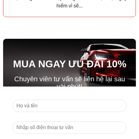
hiểm vì sẽ...
MUA NGAY ƯU ĐÃ
I
10%
Chuyên viên tư vấn sẽ liên hệ lại sau
vài phút!