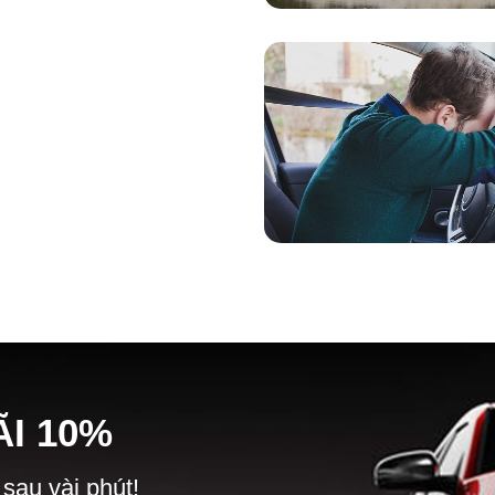
Ã
I
10%
 sau vài phút!