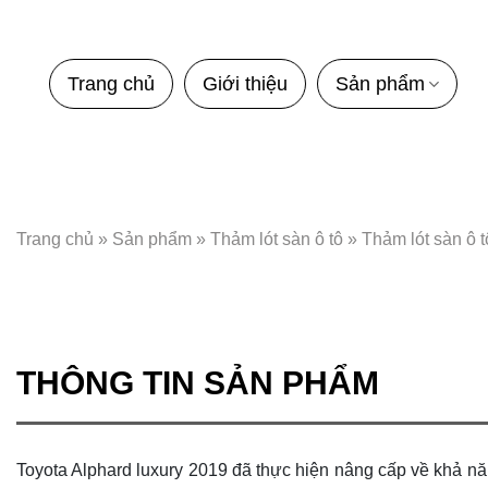
Bỏ
qua
nội
Trang chủ
Giới thiệu
Sản phẩm
dung
Trang chủ
»
Sản phẩm
»
Thảm lót sàn ô tô
»
Thảm lót sàn ô 
THÔNG TIN SẢN PHẨM
Toyota Alphard luxury 2019 đã thực hiện nâng cấp về khả năn