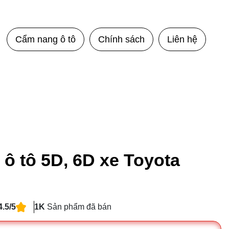
Cẩm nang ô tô
Chính sách
Liên hệ
 ô tô 5D, 6D xe Toyota
4.5/5
1K
Sản phẩm đã bán