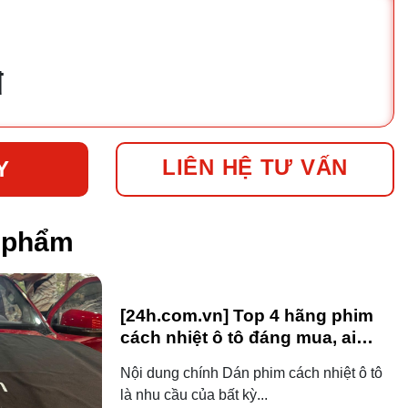
đ
LIÊN HỆ TƯ VẤN
Y
n phẩm
[24h.com.vn] Top 4 hãng phim
cách nhiệt ô tô đáng mua, ai
dùng ô tô cũng nên biết!
Nội dung chính Dán phim cách nhiệt ô tô
là nhu cầu của bất kỳ...