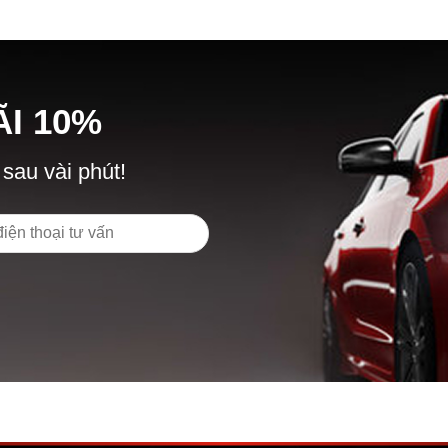
Ã
I
10%
 sau vài phút!